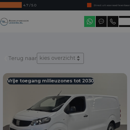
4.7 / 5.0
Direct uit voorraad leverbaar
Levering in heel Nederland
Bedrijfswagenleasing
kies overzicht
Terug naar
Vrije toegang milieuzones tot 2030