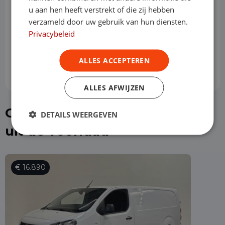
u aan hen heeft verstrekt of die zij hebben
Slottermijn
verzameld door uw gebruik van hun diensten.
Privacybeleid
Prijs per maand
€ 569,16
ALLES ACCEPTEREN
ALLES AFWIJZEN
Of kies direct een Fiat Scudo
DETAILS WEERGEVEN
uit de voorraad
€ 16.890