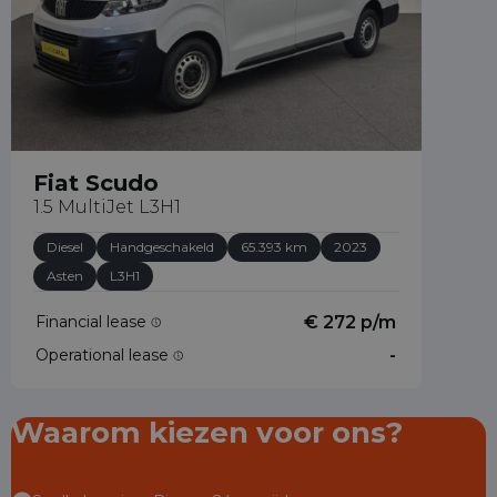
Fiat Scudo
1.5 MultiJet L3H1
Diesel
Handgeschakeld
65.393 km
2023
Asten
L3H1
Financial lease
€ 272 p/m
Operational lease
-
Waarom kiezen voor ons?