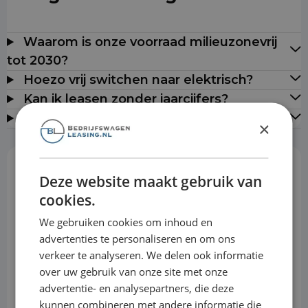
Waarom is onze voorraad milieuzonevrij
tot 2030?
Hoezo vrij switchen naar elektrisch?
Kan ik leasen zonder jaarcijfers?
Leveren jullie door heel Nederland?
×
Deze website maakt gebruik van
Rekentool
cookies.
We gebruiken cookies om inhoud en
Aanbetaling
advertenties te personaliseren en om ons
verkeer te analyseren. We delen ook informatie
over uw gebruik van onze site met onze
Looptijd
advertentie- en analysepartners, die deze
kunnen combineren met andere informatie die