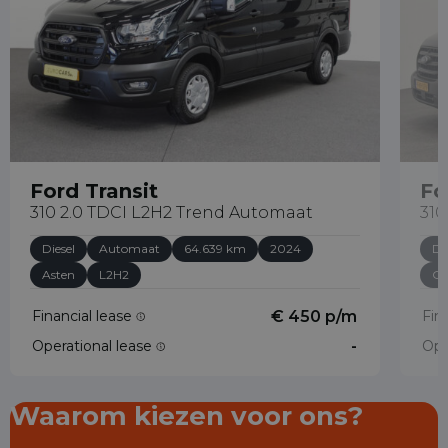
Ford Transit
Fo
310 2.0 TDCI L2H2 Trend Automaat
310
Diesel
Automaat
64.639 km
2024
Di
Asten
L2H2
Ge
Financial lease
€ 450 p/m
Fin
Operational lease
-
Ope
Waarom kiezen voor ons?