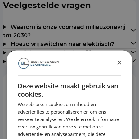
Veelgestelde vragen
Waarom is onze voorraad milieuzonevrij
tot 2030?
Hoezo vrij switchen naar elektrisch?
Kan ik leasen zonder jaarcijfers?
×
Leveren jullie door heel Nederland?
Deze website maakt gebruik van
Rekentool
cookies.
We gebruiken cookies om inhoud en
advertenties te personaliseren en om ons
Aanbetaling
verkeer te analyseren. We delen ook informatie
over uw gebruik van onze site met onze
advertentie- en analysepartners, die deze
Looptijd