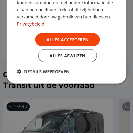
kunnen combineren met andere informatie die
u aan hen heeft verstrekt of die zij hebben
verzameld door uw gebruik van hun diensten.
Slottermijn
Privacybeleid
Prijs per maand
ALLES ACCEPTEREN
€ 892,66
ALLES AFWIJZEN
DETAILS WEERGEVEN
Of kies direct een Ford
Transit uit de voorraad
€ 27.990
€ 2