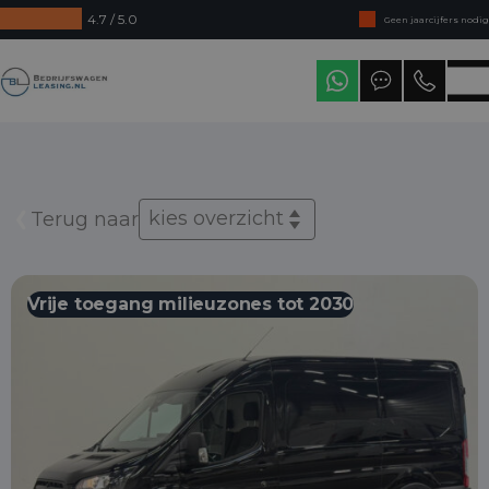
4.7 / 5.0
Geen jaarcijfers nodig
Direct uit voorraad leverbaar
Bedrijfswagenleasing
Levering in heel Nederland
kies overzicht
Terug naar
Vrije toegang milieuzones tot 2030