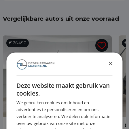
Vergelijkbare auto's uit onze voorraad
€ 26.490
€ 
×
Deze website maakt gebruik van
cookies.
We gebruiken cookies om inhoud en
advertenties te personaliseren en om ons
verkeer te analyseren. We delen ook informatie
over uw gebruik van onze site met onze
Opel Combo
O