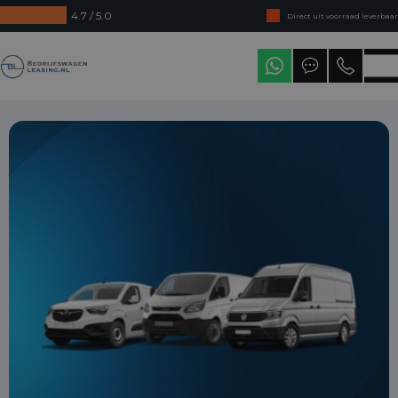
4.7 / 5.0
Direct uit voorraad leverbaar
Levering in heel Nederland
Bedrijfswagenleasing