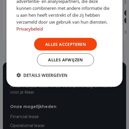
advertentie- en analysepartners, die deze
1.5 BlueHDi 130PK L2 Automaat
1
kunnen combineren met andere informatie die
Diesel
Automaat
20.055 km
2024
u aan hen heeft verstrekt of die zij hebben
Asten
L2H1
verzameld door uw gebruik van hun diensten.
Privacybeleid
Operational lease
v.a. € 549 p/m
O
ALLES ACCEPTEREN
ALLES AFWIJZEN
DETAILS WEERGEVEN
116 beoordelingen
Al ruim 25 jaar staan onze vakexperts dag en nacht
voor je klaar.
Onze mogelijkheden
Financial lease
Operational lease