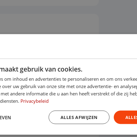
ot 2030?
maakt gebruik van cookies.
s om inhoud en advertenties te personaliseren en om ons verkee
 over uw gebruik van onze site met onze advertentie- en analyse
et andere informatie die u aan hen heeft verstrekt of die zij h
Financieren
 diensten.
Privacybeleid
Prijs per maand
ottermijn
EVEN
ALLES AFWIJZEN
ALLE
€ 1111,70