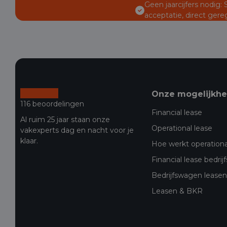
Geen jaarcijfers nodig:
acceptatie, direct gere
Onze mogelijkh
116 beoordelingen
Financial lease
Al ruim 25 jaar staan onze
Operational lease
vakexperts dag en nacht voor je
klaar.
Hoe werkt operationa
Financial lease bedri
Bedrijfswagen leasen 
Leasen & BKR