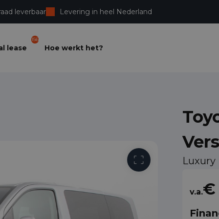
raad leverbaar
Levering in heel Nederland
156
l lease
Hoe werkt het?
Toy
Ver
Luxury
€ 
v.a.
Finan