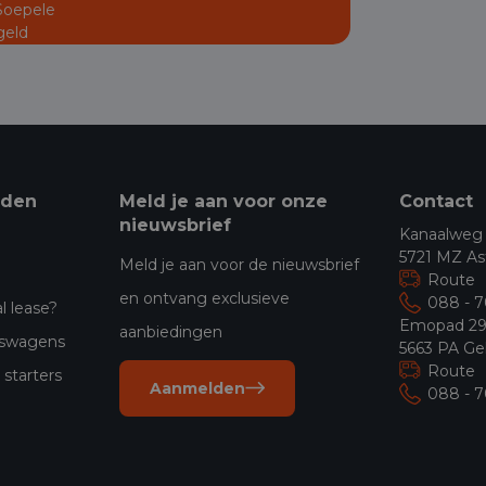
 Soepele
geld
eden
Meld je aan voor onze
Contact
nieuwsbrief
Kanaalweg
5721 MZ As
Meld je aan voor de nieuwsbrief
Route
en ontvang exclusieve
088 - 
l lease?
Emopad 2
aanbiedingen
jfswagens
5663 PA Ge
Route
starters
Aanmelden
088 - 