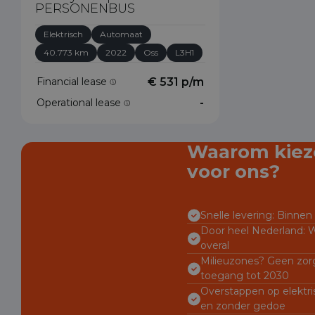
PERSONENBUS
Elektrisch
Automaat
40.773 km
2022
Oss
L3H1
Financial lease
€ 531 p/m
Operational lease
-
Waarom kiez
voor ons?
Snelle levering: Binnen 
Door heel Nederland: W
overal
Milieuzones? Geen zorg
toegang tot 2030
Overstappen op elektri
en zonder gedoe