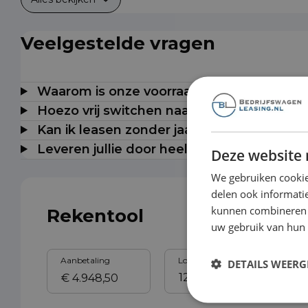
Veelgestelde vragen
Waarom is onze voorraad milieuzonevrij t
Hoezo vrij switchen naar elektrisch?
Kan ik leasen zonder jaarcijfers?
Leveren jullie door heel Nederland?
Deze website 
We gebruiken cookie
delen ook informatie
kunnen combineren m
Rekentool
uw gebruik van hun
Aanbetaling
Looptijd
Sl
DETAILS WEERG