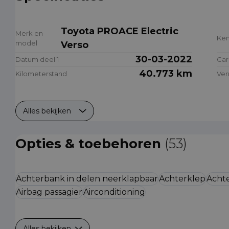
Toyota PROACE Electric
Merk en
Ke
model
Verso
30-03-2022
Datum deel 1
Car
40.773 km
Kilometerstand
Ve
Alles bekijken
Opties & toebehoren
(53)
Achterbank in delen neerklapbaar
Achterklep
Achte
Airbag passagier
Airconditioning
Alles bekijken