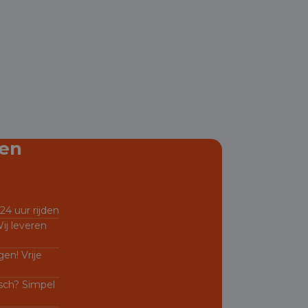
en
24 uur rijden
ij leveren
en! Vrije
sch? Simpel