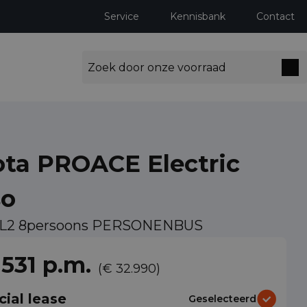
Service
Kennisbank
Contact
ota PROACE Electric
so
 L2 8persoons PERSONENBUS
531 p.m.
(€ 32.990)
cial lease
Geselecteerd