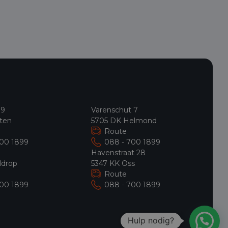
 9
Varenschut 7
ten
5705 DK Helmond
Route
700 1899
088 - 700 1899
9
Havenstraat 28
ldrop
5347 KK Oss
Route
700 1899
088 - 700 1899
Hulp nodig?