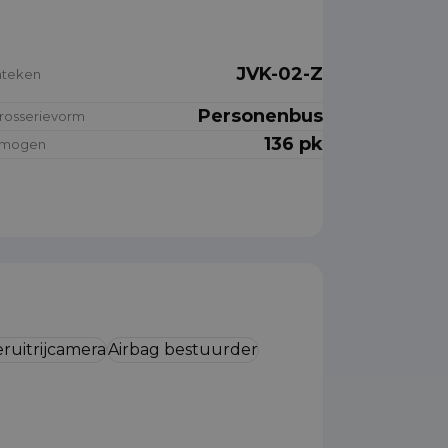
JVK-02-Z
nteken
Personenbus
rosserievorm
136 pk
rmogen
ruitrijcamera
Airbag bestuurder