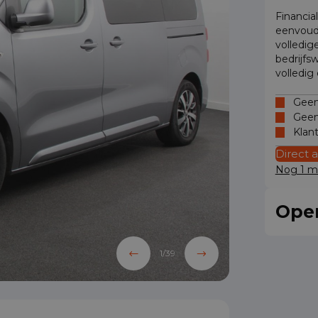
Financia
eenvoud
volledig
bedrijfs
volledig
Geen 
Geen
Klan
Direct 
Nog 1 mo
Oper
1
/
39