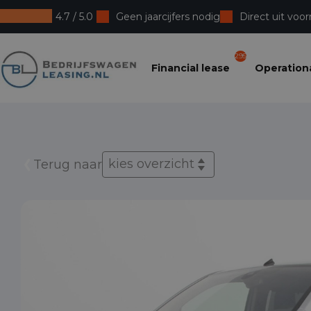
4.7 / 5.0
Geen jaarcijfers nodig
Direct uit voor
Bedrijfswagenleasing
295
Financial lease
Operationa
kies overzicht
Terug naar