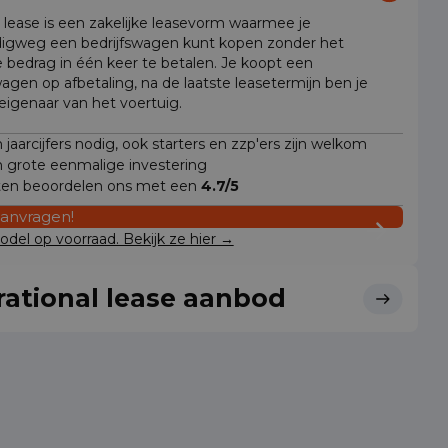
l lease is een zakelijke leasevorm waarmee je
igweg een bedrijfswagen kunt kopen zonder het
e bedrag in één keer te betalen. Je koopt een
wagen op afbetaling, na de laatste leasetermijn ben je
 eigenaar van het voertuig.
jaarcijfers nodig, ook starters en zzp'ers zijn welkom
 grote eenmalige investering
ten beoordelen ons met een
4.7/5
aanvragen!
del op voorraad. Bekijk ze hier →
ational lease aanbod