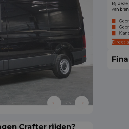
Bij deze
van bran
Geen 
Geen
Klan
Direct 
Fina
1
/
16
gen Crafter rijden?