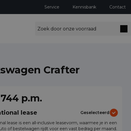
Service
Kennisbank
Contact
kswagen Crafter
ng milieuzones tot 2030
 744 p.m.
tional lease
Geselecteerd
nal lease is een all-inclusive leasevorm, waarmee je in een
auto of bestelwagen rijdt voor een vast bedrag per maand.