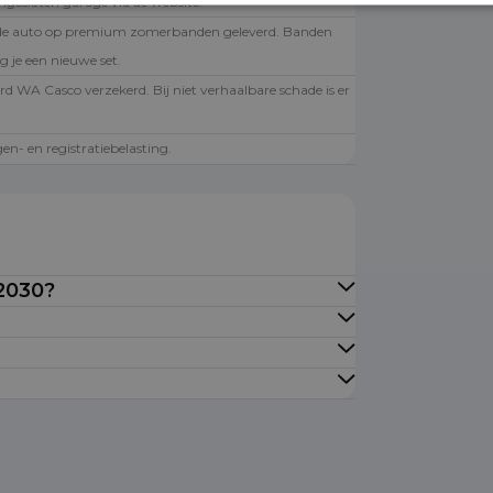
angesloten garage via de website.
de auto op premium zomerbanden geleverd. Banden
g je een nieuwe set.
rd WA Casco verzekerd. Bij niet verhaalbare schade is er
.
en- en registratiebelasting.
 2030?