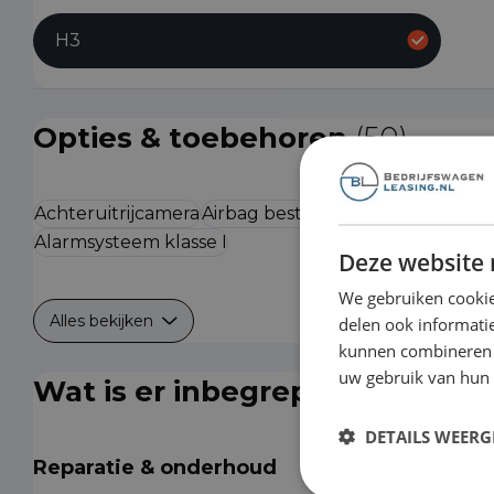
H3
Opties & toebehoren
(50)
Achteruitrijcamera
Airbag bestuurder
Airbag passag
Alarmsysteem klasse I
Deze website 
We gebruiken cookie
Alles bekijken
delen ook informatie
kunnen combineren m
uw gebruik van hun
Wat is er inbegrepen?
DETAILS WEERG
Reparatie & onderhoud
Is de auto toe aan