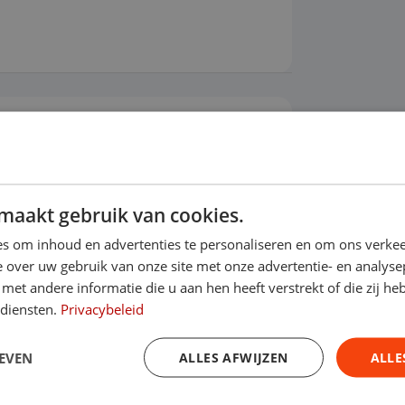
ier
Airconditioning
Alarmsysteem
maakt gebruik van cookies.
s om inhoud en advertenties te personaliseren en om ons verkee
 over uw gebruik van onze site met onze advertentie- en analyse
et andere informatie die u aan hen heeft verstrekt of die zij h
 diensten.
Privacybeleid
EVEN
ALLES AFWIJZEN
ALLE
 onderhoud? Dan kun je een afspraak inplannen bij de