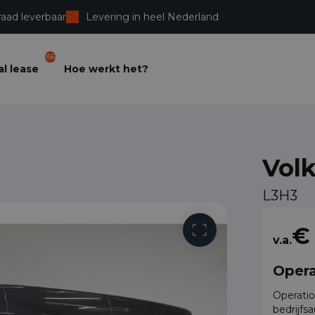
raad leverbaar
Levering in heel Nederland
156
l lease
Hoe werkt het?
Vol
L3H3
Vrije toega
€
v.a.
Opera
Operatio
bedrijfs