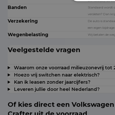
dichtstbijzijnde a
Banden
Standaard wordt 
versleten? Dan krij
Verzekering
De auto is standaa
een eigen bijdrage
Wegenbelasting
Wij betalen de weg
Veelgestelde vragen
Waarom onze voorraad milieuzonevrij tot
Hoezo vrij switchen naar elektrisch?
Kan ik leasen zonder jaarcijfers?
Leveren jullie door heel Nederland?
Of kies direct een Volkswagen
Crafter uit de voorraad