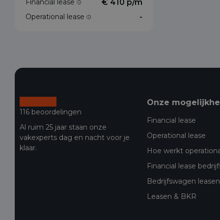
Financial lease
€ 410 p/m
Operational lease
-
Onze mogelijkh
116 beoordelingen
Financial lease
Al ruim 25 jaar staan onze
Operational lease
vakexperts dag en nacht voor je
klaar.
Hoe werkt operationa
Financial lease bedri
Bedrijfswagen leasen 
Leasen & BKR