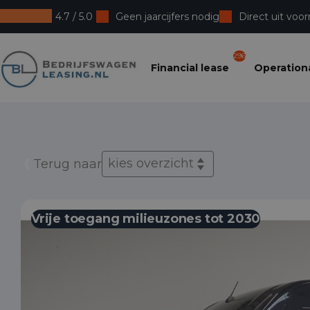
4.7 / 5.0
Geen jaarcijfers nodig
Direct uit voor
Bedrijfswagenleasing
296
Financial lease
Operationa
kies overzicht
Terug naar
Vrije toegang milieuzones tot 2030