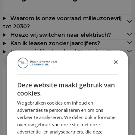
Waarom is onze voorraad milieuzonevrij
tot 2030?
Hoezo vrij switchen naar elektrisch?
Kan ik leasen zonder jaarcijfers?
Leveren jullie door heel Nederland?
×
Rekentool
Deze website maakt gebruik van
cookies.
Aanbetaling
We gebruiken cookies om inhoud en
advertenties te personaliseren en om ons
verkeer te analyseren. We delen ook informatie
Looptijd
over uw gebruik van onze site met onze
advertentie- en analysepartners, die deze