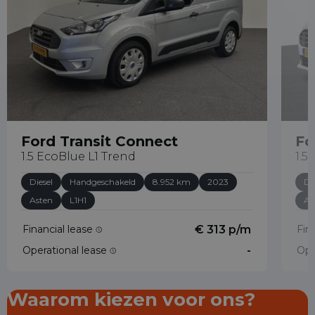
Ford Transit Connect
Fo
1.5 EcoBlue L1 Trend
1.5
Diesel
Handgeschakeld
8.952 km
2023
Di
Asten
L1H1
As
Financial lease
€ 313 p/m
Fin
Operational lease
-
Ope
Waarom kiezen voor ons?