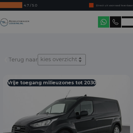
4.7 / 5.0
Direct uit voorraad leverbaar
Levering in heel Nederland
Bedrijfswagenleasing
kies overzicht
Terug naar
Vrije toegang milieuzones tot 2030