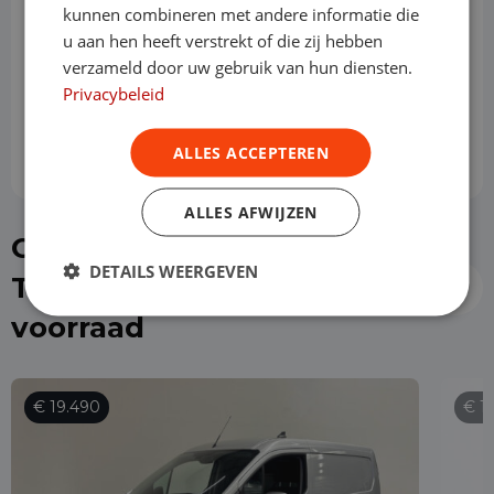
kunnen combineren met andere informatie die
Slottermijn
u aan hen heeft verstrekt of die zij hebben
verzameld door uw gebruik van hun diensten.
Privacybeleid
Prijs per maand
€ 620,04
ALLES ACCEPTEREN
ALLES AFWIJZEN
Of kies direct een Ford
DETAILS WEERGEVEN
Transit Connect uit de
voorraad
€ 19.490
€ 1