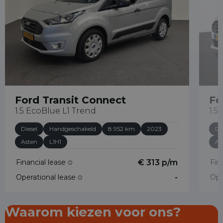
Ford Transit Connect
Fo
1.5 EcoBlue L1 Trend
1.5
Diesel
Handgeschakeld
8.952 km
2023
Di
Asten
L1H1
As
Financial lease
€ 313 p/m
Fin
Operational lease
-
Ope
Waarom kiezen voor ons?