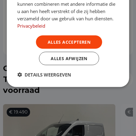
kunnen combineren met andere informatie die
Slottermijn
u aan hen heeft verstrekt of die zij hebben
verzameld door uw gebruik van hun diensten.
Privacybeleid
Prijs per maand
€ 623,08
ALLES ACCEPTEREN
ALLES AFWIJZEN
Of kies direct een Ford
DETAILS WEERGEVEN
Transit Connect uit de
voorraad
€ 19.490
€ 1