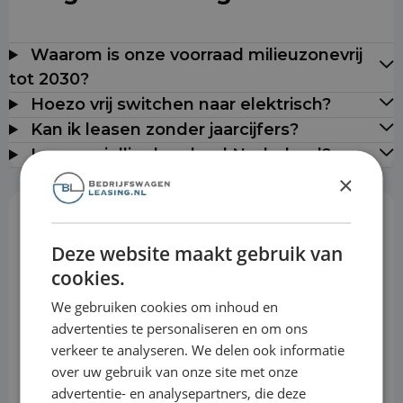
Waarom is onze voorraad milieuzonevrij
tot 2030?
Hoezo vrij switchen naar elektrisch?
Kan ik leasen zonder jaarcijfers?
Leveren jullie door heel Nederland?
×
Rekentool
Deze website maakt gebruik van
cookies.
Aanbetaling
We gebruiken cookies om inhoud en
advertenties te personaliseren en om ons
verkeer te analyseren. We delen ook informatie
Looptijd
over uw gebruik van onze site met onze
advertentie- en analysepartners, die deze