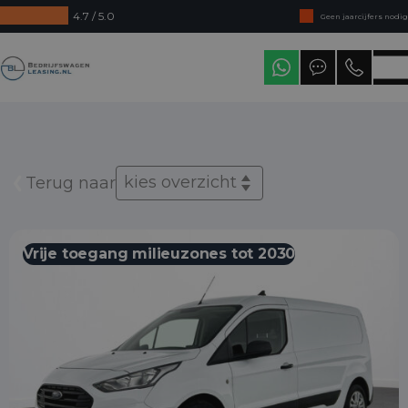
4.7 / 5.0
Geen jaarcijfers nodig
Direct uit voorraad leverbaar
Bedrijfswagenleasing
Levering in heel Nederland
kies overzicht
Terug naar
Vrije toegang milieuzones tot 2030