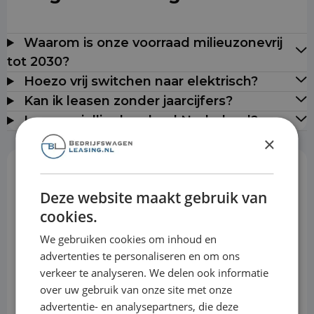
Waarom is onze voorraad milieuzonevrij
tot 2030?
Hoezo vrij switchen naar elektrisch?
Kan ik leasen zonder jaarcijfers?
Leveren jullie door heel Nederland?
×
Rekentool
Deze website maakt gebruik van
cookies.
Aanbetaling
We gebruiken cookies om inhoud en
advertenties te personaliseren en om ons
verkeer te analyseren. We delen ook informatie
Looptijd
over uw gebruik van onze site met onze
advertentie- en analysepartners, die deze