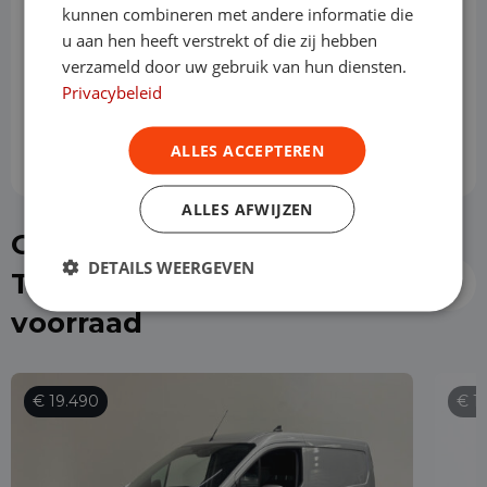
kunnen combineren met andere informatie die
Slottermijn
u aan hen heeft verstrekt of die zij hebben
verzameld door uw gebruik van hun diensten.
Privacybeleid
Prijs per maand
€ 521,98
ALLES ACCEPTEREN
ALLES AFWIJZEN
Of kies direct een Ford
DETAILS WEERGEVEN
Transit Connect uit de
voorraad
€ 19.490
€ 1