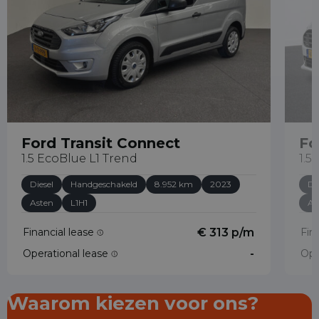
Ford Transit Connect
Fo
1.5 EcoBlue L1 Trend
1.5
Diesel
Handgeschakeld
8.952 km
2023
Di
Asten
L1H1
As
Financial lease
€ 313 p/m
Fin
Operational lease
-
Ope
Waarom kiezen voor ons?