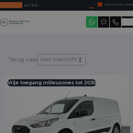
4.7 / 5.0
Direct uit voorraad leverbaar
Levering in heel Nederland
Bedrijfswagenleasing
kies overzicht
Terug naar
Vrije toegang milieuzones tot 2030