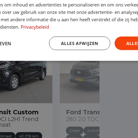
s om inhoud en advertenties te personaliseren en om ons verkee
 over uw gebruik van onze site met onze advertentie- en analyse
et andere informatie die u aan hen heeft verstrekt of die zij h
 diensten.
Privacybeleid
EVEN
ALLES AFWIJZEN
ALLE
€ 18.890
nsit Custom
Ford Transit Custom
DCI L2H1 Trend
280 2.0 TDCI L1H1 Trend
maat
Diesel
Automaat
42.492 km
omaat
43.278 km