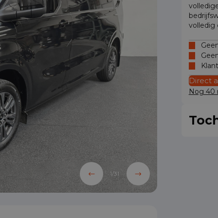
volledig
bedrijfs
volledig
Geen 
Geen
Klan
Direct 
Nog 40 m
Toch
1
/
31