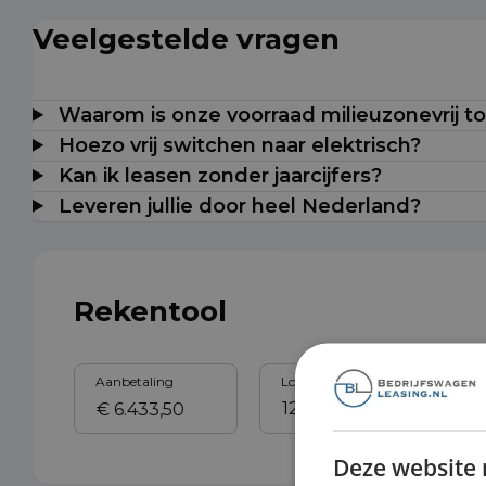
Veelgestelde vragen
Waarom is onze voorraad milieuzonevrij t
Hoezo vrij switchen naar elektrisch?
Kan ik leasen zonder jaarcijfers?
Leveren jullie door heel Nederland?
Rekentool
Aanbetaling
Looptijd
Sl
Deze website 