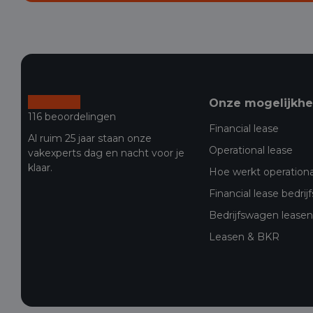
Onze mogelijkh
116 beoordelingen
Financial lease
Al ruim 25 jaar staan onze
Operational lease
vakexperts dag en nacht voor je
klaar.
Hoe werkt operationa
Financial lease bedri
Bedrijfswagen leasen 
Leasen & BKR