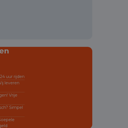
en
24 uur rijden
ij leveren
en! Vrije
sch? Simpel
 Soepele
geld