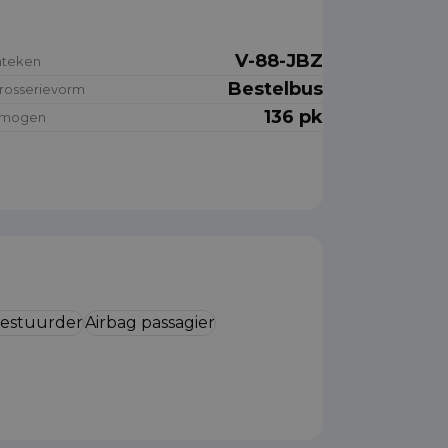
V-88-JBZ
nteken
Bestelbus
rosserievorm
136 pk
rmogen
bestuurder
Airbag passagier