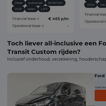
Diesel
Automaat
60.821 km
2024
Oss
2023
Asten
L2H1
Financial le
Financial lease
€ 465 p/m
Operational 
Operational lease
-
Toch liever all-inclusive een F
Transit Custom rijden?
Inclusief onderhoud, verzekering, houderscha
Ford
Operatio