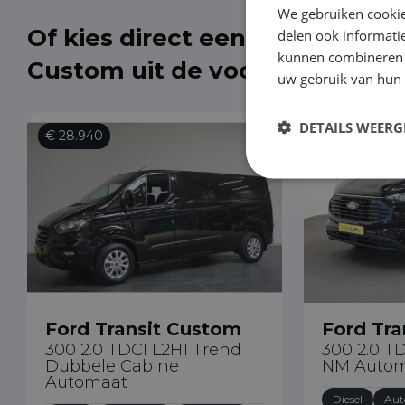
We gebruiken cookie
Of kies direct een Ford Transit
delen ook informatie
kunnen combineren m
Custom uit de voorraad
uw gebruik van hun
DETAILS WEERG
€ 28.940
€ 34.890
Ford Transit Custom
Ford Tra
300 2.0 TDCI L2H1 Trend
300 2.0 T
Dubbele Cabine
NM Auto
Automaat
Diesel
Aut