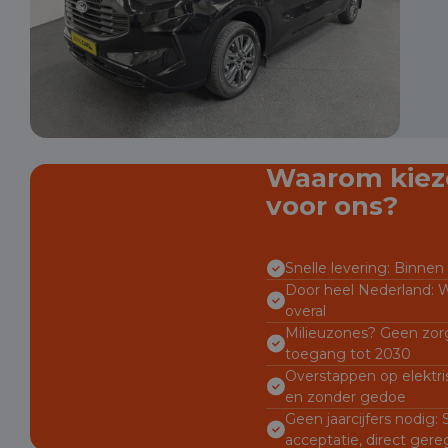
Waarom kiez
voor ons?
Snelle levering: Binnen 
Door heel Nederland: W
overal
Milieuzones? Geen zorg
toegang tot 2030
Overstappen op elektri
en zonder gedoe
Geen jaarcijfers nodig:
acceptatie, direct gere