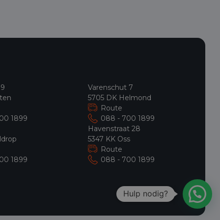
 9
Varenschut 7
ten
5705 DK Helmond
Route
700 1899
088 - 700 1899
9
Havenstraat 28
ldrop
5347 KK Oss
Route
700 1899
088 - 700 1899
Hulp nodig?