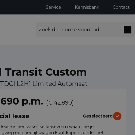
Service
Kennisbank
Contact
d Transit Custom
0 TDCI L2H1 Limited Automaat
ng milieuzones tot 2030
 690 p.m.
(€ 42.890)
cial lease
Geselecteerd
l lease is een zakelijke leasevorm waarmee je
igweg een bedrijfswagen kunt kopen zonder het