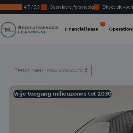
4.7 / 5.0
Geen jaarcijfers nodig
Direct uit voor
Bedrijfswagenleasing
296
Financial lease
Operationa
kies overzicht
Terug naar
Vrije toegang milieuzones tot 2030