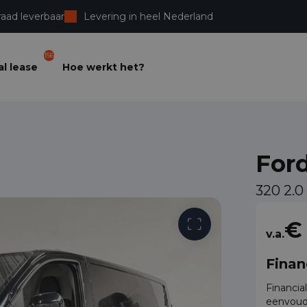
raad leverbaar
Levering in heel Nederland
156
l lease
Hoe werkt het?
For
320 2.
Vrije toega
€
v.a.
Finan
Financia
eenvoud