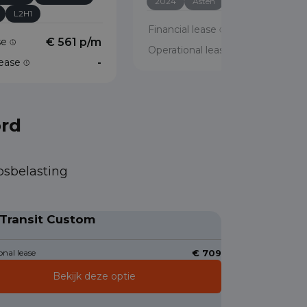
2024
Asten
L1H1
L2H1
Financial lease
€ 304 p/
ase
€ 561 p/m
Operational lease
lease
-
ord
psbelasting
 Transit Custom
nal lease
€ 709
Bekijk deze optie