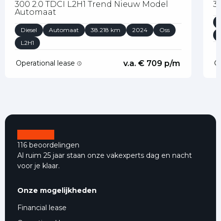
300 2.0 TDCI L2H1 Trend Nieuw Model
3
Automaat
Diesel
Automaat
38.218 km
2024
Oss
L2H1
Operational lease
v.a. € 709 p/m
O
116 beoordelingen
Al ruim 25 jaar staan onze vakexperts dag en nacht
voor je klaar.
Onze mogelijkheden
Financial lease