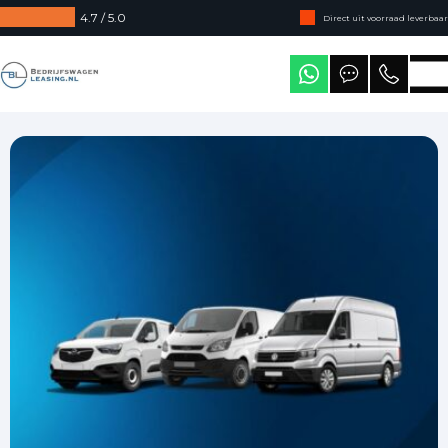
4.7 / 5.0
Direct uit voorraad leverbaar
Levering in heel Nederland
Bedrijfswagenleasing