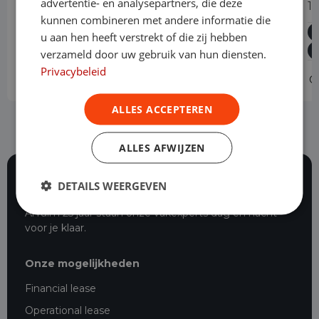
advertentie- en analysepartners, die deze
1.5 EcoBlue L2 Trend Automaat
1
kunnen combineren met andere informatie die
Diesel
Automaat
41.677 km
2024
Asten
u aan hen heeft verstrekt of die zij hebben
L2H1
verzameld door uw gebruik van hun diensten.
Privacybeleid
Operational lease
-
O
ALLES ACCEPTEREN
ALLES AFWIJZEN
DETAILS WEERGEVEN
117 beoordelingen
Al ruim 25 jaar staan onze vakexperts dag en nacht
voor je klaar.
Onze mogelijkheden
Financial lease
Operational lease