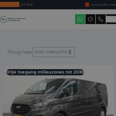
4.7 / 5.0
Geen jaarcijfers nodig
Direct uit voorraad leverbaar
Bedrijfswagenleasing
Levering in heel Nederland
kies overzicht
Terug naar
Vrije toegang milieuzones tot 2030