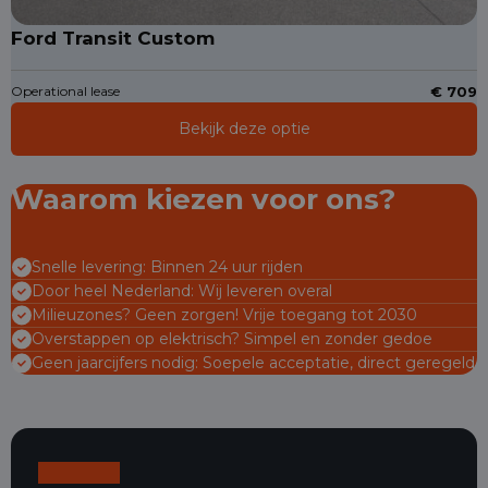
Ford Transit Custom
Operational lease
€ 709
Bekijk deze optie
Waarom kiezen voor ons?
Snelle levering: Binnen 24 uur rijden
Door heel Nederland: Wij leveren overal
Milieuzones? Geen zorgen! Vrije toegang tot 2030
Overstappen op elektrisch? Simpel en zonder gedoe
Geen jaarcijfers nodig: Soepele acceptatie, direct geregeld