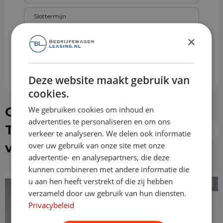
Slottermijn
×
Prijs per maand
€ 1128,55
Deze website maakt gebruik van
cookies.
Of kies direct een Ford
We gebruiken cookies om inhoud en
advertenties te personaliseren en om ons
Transit Custom uit de
verkeer te analyseren. We delen ook informatie
voorraad
over uw gebruik van onze site met onze
advertentie- en analysepartners, die deze
kunnen combineren met andere informatie die
u aan hen heeft verstrekt of die zij hebben
€ 28.940
€ 3
verzameld door uw gebruik van hun diensten.
Privacybeleid