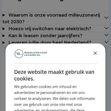
Waarom is onze voorraad milieuzonevrij
tot 2030?
Hoezo vrij switchen naar elektrisch?
Kan ik leasen zonder jaarcijfers?
Leveren jullie door heel Nederland?
×
Rekentool
Deze website maakt gebruik van
cookies.
Aanbetaling
We gebruiken cookies om inhoud en
advertenties te personaliseren en om ons
verkeer te analyseren. We delen ook informatie
Looptijd
over uw gebruik van onze site met onze
advertentie- en analysepartners, die deze