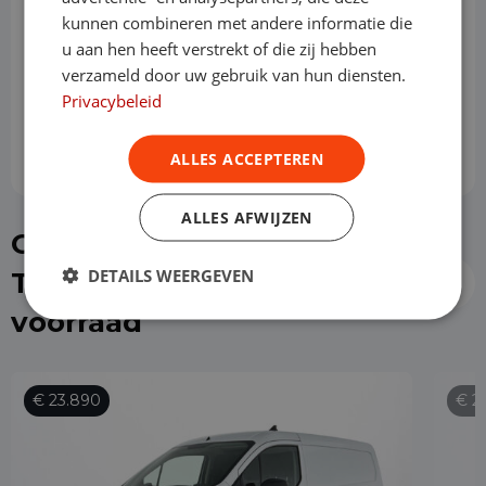
kunnen combineren met andere informatie die
Slottermijn
u aan hen heeft verstrekt of die zij hebben
verzameld door uw gebruik van hun diensten.
Privacybeleid
Prijs per maand
€ 535,46
ALLES ACCEPTEREN
ALLES AFWIJZEN
Of kies direct een Ford
DETAILS WEERGEVEN
Transit Connect uit de
voorraad
€ 23.890
€ 2