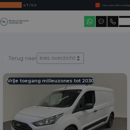
4.7 / 5.0
Geen jaarcijfers nodig
Direct uit voorraad leverbaar
Bedrijfswagenleasing
Levering in heel Nederland
kies overzicht
Terug naar
Vrije toegang milieuzones tot 2030