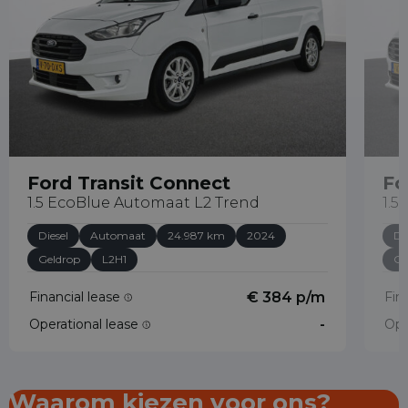
Ford Transit Connect
Fo
1.5 EcoBlue Automaat L2 Trend
1.5
Diesel
Automaat
24.987 km
2024
Di
Geldrop
L2H1
Ge
Financial lease
€ 384 p/m
Fin
Operational lease
-
Ope
Waarom kiezen voor ons?