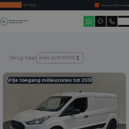
4.7 / 5.0
Geen jaarcijfers nodig
Direct uit voorraad leverbaar
Bedrijfswagenleasing
Levering in heel Nederland
kies overzicht
Terug naar
Vrije toegang milieuzones tot 2030