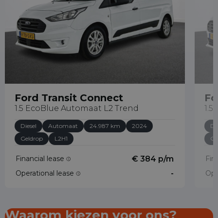
Ford Transit Connect
Fo
1.5 EcoBlue Automaat L2 Trend
1.5
Diesel
Automaat
24.987 km
2024
Di
Geldrop
L2H1
Ge
Financial lease
€ 384 p/m
Fin
Operational lease
-
Ope
Waarom kiezen voor ons?