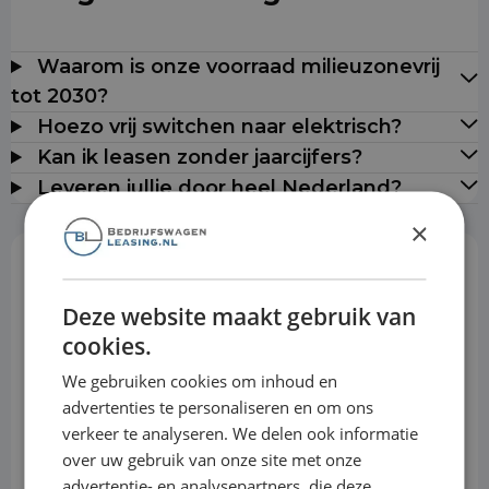
Waarom is onze voorraad milieuzonevrij
tot 2030?
Hoezo vrij switchen naar elektrisch?
Kan ik leasen zonder jaarcijfers?
Leveren jullie door heel Nederland?
×
Rekentool
Deze website maakt gebruik van
cookies.
Aanbetaling
We gebruiken cookies om inhoud en
advertenties te personaliseren en om ons
verkeer te analyseren. We delen ook informatie
Looptijd
over uw gebruik van onze site met onze
advertentie- en analysepartners, die deze