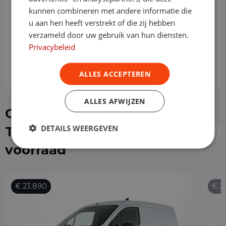
kunnen combineren met andere informatie die
Slottermijn
u aan hen heeft verstrekt of die zij hebben
verzameld door uw gebruik van hun diensten.
Privacybeleid
Prijs per maand
€ 663,51
ALLES ACCEPTEREN
ALLES AFWIJZEN
Of kies direct een Ford
DETAILS WEERGEVEN
Transit Connect uit de
voorraad
€ 23.890
€ 2