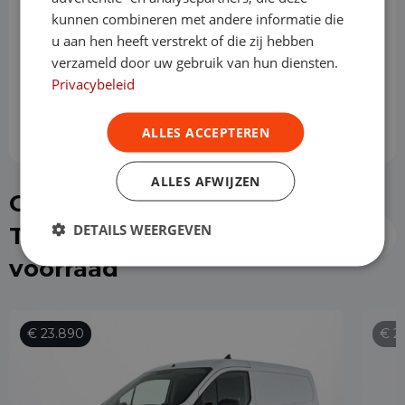
kunnen combineren met andere informatie die
Slottermijn
u aan hen heeft verstrekt of die zij hebben
verzameld door uw gebruik van hun diensten.
Privacybeleid
Prijs per maand
€ 687,10
ALLES ACCEPTEREN
ALLES AFWIJZEN
Of kies direct een Ford
DETAILS WEERGEVEN
Transit Connect uit de
voorraad
€ 23.890
€ 2