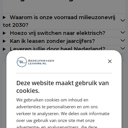
Waarom is onze voorraad milieuzonevrij
tot 2030?
Hoezo vrij switchen naar elektrisch?
Kan ik leasen zonder jaarcijfers?
Leveren jullie door heel Nederland?
×
Rekentool
Deze website maakt gebruik van
cookies.
Aanbetaling
We gebruiken cookies om inhoud en
advertenties te personaliseren en om ons
verkeer te analyseren. We delen ook informatie
Looptijd
over uw gebruik van onze site met onze
advertentie- en analysepartners, die deze