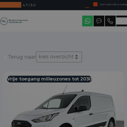
4.7 / 5.0
Direct uit voorraad leverbaar
Levering in heel Nederland
Bedrijfswagenleasing
kies overzicht
Terug naar
Vrije toegang milieuzones tot 2030