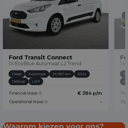
Ford Transit Connect
Fo
1.5 EcoBlue Automaat L2 Trend
1.5
Diesel
Automaat
24.987 km
2024
Di
Geldrop
L2H1
Ge
Financial lease
€ 384 p/m
Fin
Operational lease
-
Ope
Waarom kiezen voor ons?