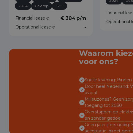
2024
Gel
2024
Geldrop
L2H1
Financial le
Financial lease
€ 384 p/m
Operational 
Operational lease
-
Waarom kiez
voor ons?
Snelle levering: Binnen 
Door heel Nederland: W
overal
Milieuzones? Geen zorg
toegang tot 2030
Overstappen op elektri
en zonder gedoe
Geen jaarcijfers nodig:
acceptatie, direct gere