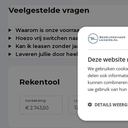
Veelgestelde vragen
Waarom is onze voorraad milieuzonevrij t
Hoezo vrij switchen naar elektrisch?
Kan ik leasen zonder jaarcijfers?
Leveren jullie door heel Nederland?
Deze website 
We gebruiken cookie
delen ook informatie
Rekentool
kunnen combineren m
uw gebruik van hun
Aanbetaling
Looptijd
Sl
DETAILS WEERG