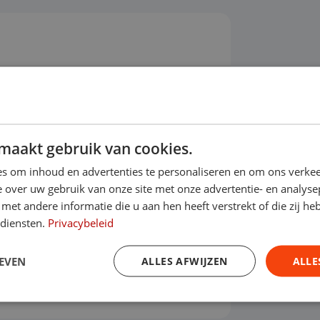
ot 2030?
maakt gebruik van cookies.
s om inhoud en advertenties te personaliseren en om ons verkee
 over uw gebruik van onze site met onze advertentie- en analyse
et andere informatie die u aan hen heeft verstrekt of die zij h
Financieren
 diensten.
Privacybeleid
Prijs per maand
ottermijn
€ 616,34
EVEN
ALLES AFWIJZEN
ALLE