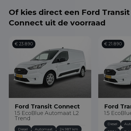
Of kies direct een Ford Transit
Connect uit de voorraad
€ 23.890
€ 21.890
Ford Transit Connect
Ford Tra
1.5 EcoBlue Automaat L2
1.5 EcoBlu
Trend
Diesel
Aut
Diesel
Automaat
24.987 km