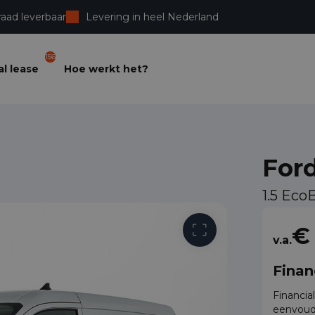
raad leverbaar
Levering in heel Nederland
156
l lease
Hoe werkt het?
Ford
1.5 Eco
Vrije toega
€
v.a.
Finan
Financia
eenvoud