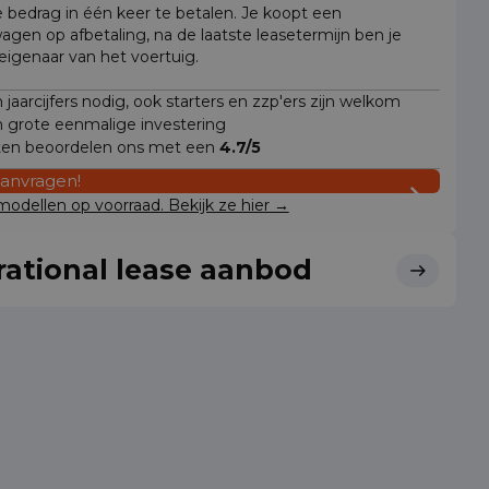
e bedrag in één keer te betalen. Je koopt een
wagen op afbetaling, na de laatste leasetermijn ben je
 eigenaar van het voertuig.
jaarcijfers nodig, ook starters en zzp'ers zijn welkom
 grote eenmalige investering
ten beoordelen ons met een
4.7/5
aanvragen!
odellen op voorraad. Bekijk ze hier →
ational lease aanbod