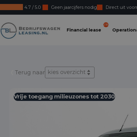
4.7 / 5.0
Geen jaarcijfers nodig
Direct uit voor
Bedrijfswagenleasing
295
Financial lease
Operationa
kies overzicht
Terug naar
Vrije toegang milieuzones tot 2030