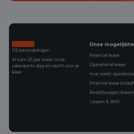
Onze mogelijkh
116 beoordelingen
Financial lease
Al ruim 25 jaar staan onze
Operational lease
vakexperts dag en nacht voor je
klaar.
Hoe werkt operationa
Financial lease bedri
Bedrijfswagen leasen 
Leasen & BKR