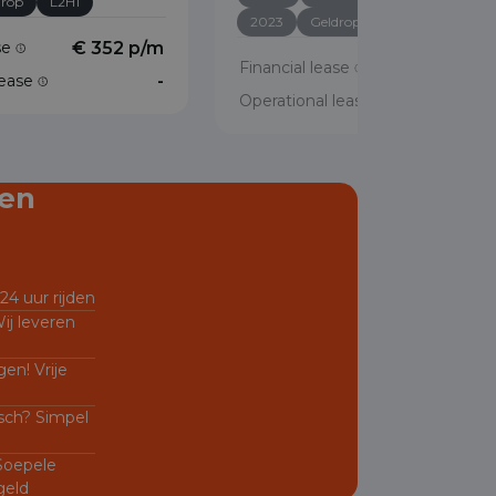
drop
L2H1
2023
Geldrop
L2H1
ase
€ 352 p/m
Financial lease
€ 328 p/
lease
-
Operational lease
en
24 uur rijden
ij leveren
en! Vrije
sch? Simpel
 Soepele
geld