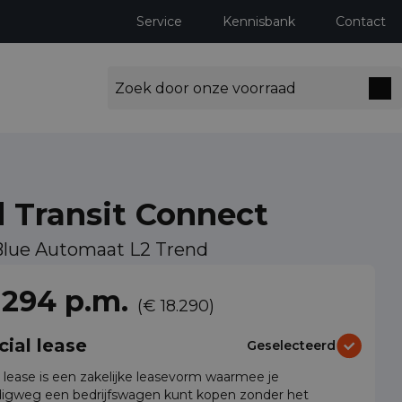
Service
Kennisbank
Contact
 Transit Connect
Blue Automaat L2 Trend
ng milieuzones tot 2030
 294 p.m.
(€ 18.290)
cial lease
Geselecteerd
l lease is een zakelijke leasevorm waarmee je
igweg een bedrijfswagen kunt kopen zonder het