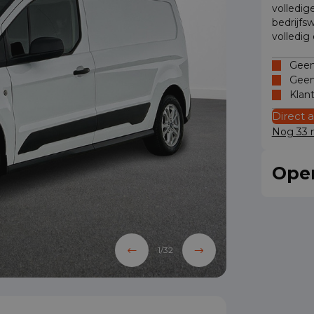
volledig
bedrijfs
volledig
Geen 
Geen
Klan
Direct 
Nog 33 m
Oper
1
/
32