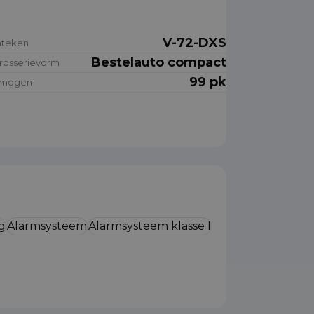
V-72-DXS
nteken
Bestelauto compact
rosserievorm
99 pk
rmogen
g
Alarmsysteem
Alarmsysteem klasse I