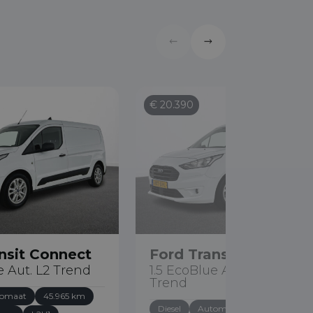
€ 20.390
nsit Connect
Ford Transit Connect
e Aut. L2 Trend
1.5 EcoBlue Automaat L2
Trend
omaat
45.965 km
Diesel
Automaat
56.707 km