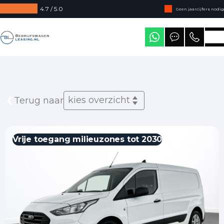
4.7 / 5.0
Geen jaarcijfers nodig
Direct uit voorraad leverbaar
Bedrijfswagenleasing
Levering in heel Nederland
kies overzicht
Terug naar
Vrije toegang milieuzones tot 2030