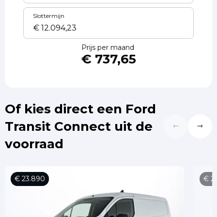
Slottermijn
Prijs per maand
€ 737,65
Of kies direct een Ford
Transit Connect uit de
voorraad
€ 23.890
€ 2