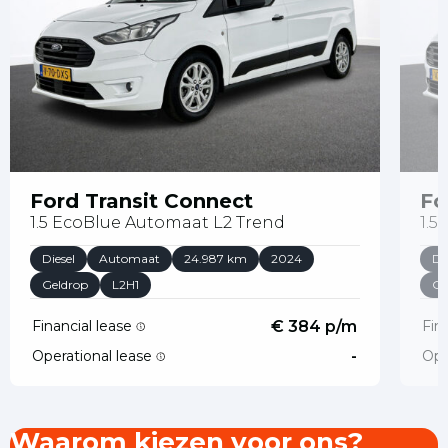
Ford Transit Connect
Fo
1.5 EcoBlue Automaat L2 Trend
1.5
Diesel
Automaat
24.987 km
2024
Di
Geldrop
L2H1
Ge
Financial lease
€ 384 p/m
Fin
Operational lease
-
Ope
Waarom kiezen voor ons?