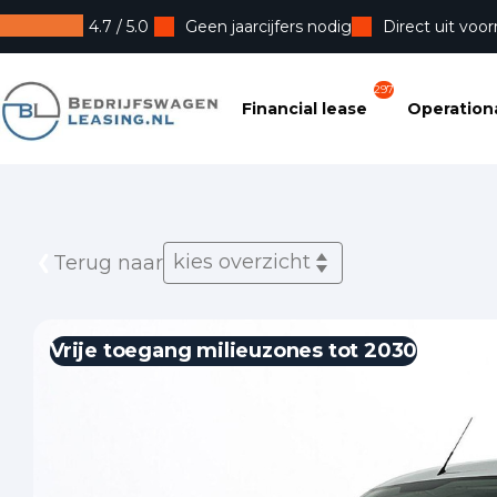
4.7 / 5.0
Geen jaarcijfers nodig
Direct uit voor
Bedrijfswagenleasing
297
Financial lease
Operationa
kies overzicht
Terug naar
Vrije toegang milieuzones tot 2030