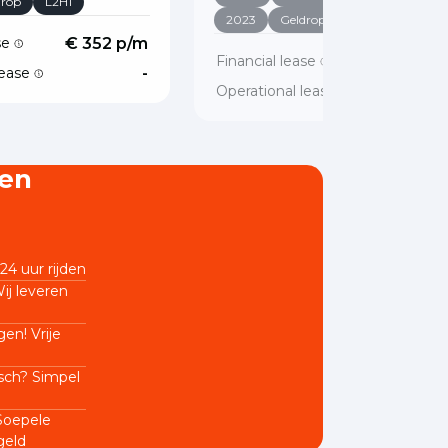
drop
L2H1
2023
Geldrop
L2H1
ase
€ 352 p/m
Financial lease
€ 328 p/
lease
-
Operational lease
en
24 uur rijden
ij leveren
en! Vrije
sch? Simpel
 Soepele
geld