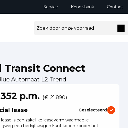
Service
Kennisbank
Contact
 Transit Connect
Blue Automaat L2 Trend
ng milieuzones tot 2030
 352 p.m.
(€ 21.890)
cial lease
Geselecteerd
l lease is een zakelijke leasevorm waarmee je
igweg een bedrijfswagen kunt kopen zonder het