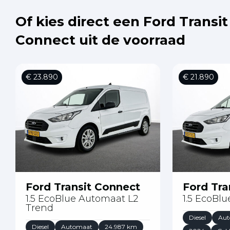
Of kies direct een Ford Transit
Connect uit de voorraad
€ 23.890
€ 21.890
Ford Transit Connect
Ford Tra
1.5 EcoBlue Automaat L2
1.5 EcoBlu
Trend
Diesel
Aut
Diesel
Automaat
24.987 km