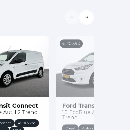
€ 20.390
nsit Connect
Ford Transit Connect
e Aut. L2 Trend
1.5 EcoBlue Automaat L2
Trend
omaat
45.965 km
Diesel
Automaat
56.707 km