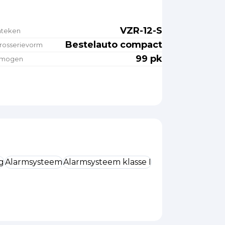
VZR-12-S
nteken
Bestelauto compact
rosserievorm
99 pk
rmogen
g
Alarmsysteem
Alarmsysteem klasse I