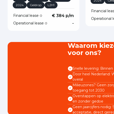
2024
Gel
2024
Geldrop
L2H1
Financial le
Financial lease
€ 384 p/m
Operational 
Operational lease
-
Waarom kiez
voor ons?
Snelle levering: Binnen 
Door heel Nederland: W
overal
Milieuzones? Geen zorg
toegang tot 2030
Overstappen op elektri
en zonder gedoe
Geen jaarcijfers nodig:
acceptatie, direct gere