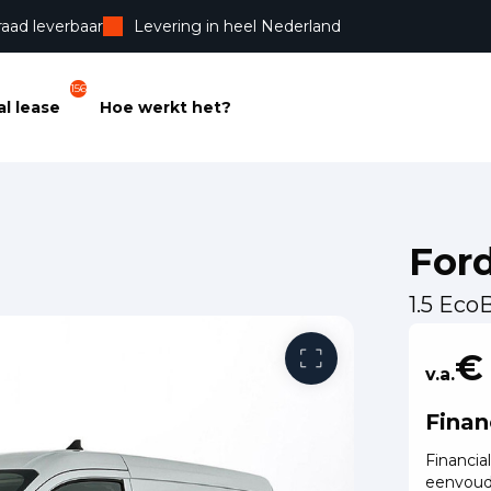
raad leverbaar
Levering in heel Nederland
156
l lease
Hoe werkt het?
Ford
1.5 Eco
Vrije toega
€
v.a.
Finan
Financia
eenvoud