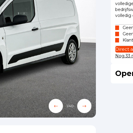
volledig
bedrijfs
volledig
Geen 
Geen
Klan
Direct 
Nog 33 m
Oper
1
/
40