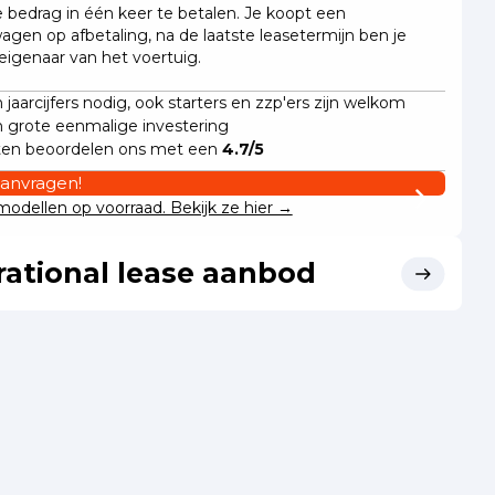
e bedrag in één keer te betalen. Je koopt een
wagen op afbetaling, na de laatste leasetermijn ben je
 eigenaar van het voertuig.
jaarcijfers nodig, ook starters en zzp'ers zijn welkom
 grote eenmalige investering
ten beoordelen ons met een
4.7/5
aanvragen!
odellen op voorraad. Bekijk ze hier →
ational lease aanbod