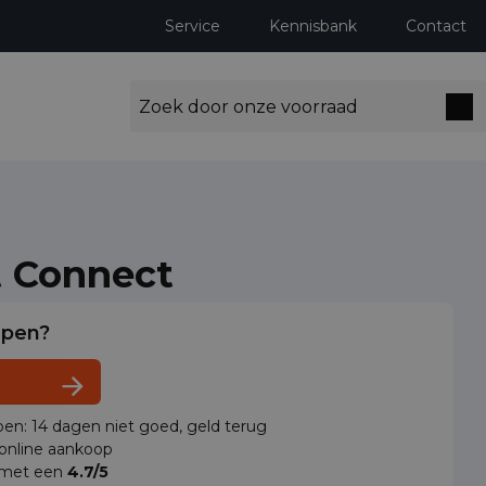
Service
Kennisbank
Contact
t Connect
lpen?
en: 14 dagen niet goed, geld terug
 online aankoop
 met een
4.7/5