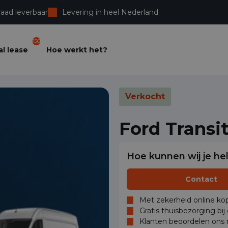
raad leverbaar
Levering in heel Nederland
156
l lease
Hoe werkt het?
Verkocht
Ford Transi
Hoe kunnen wij je he
Contact
Met zekerheid online kop
Gratis thuisbezorging bij
Klanten beoordelen ons