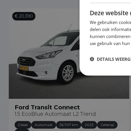
Deze website 
€ 20.390
We gebruiken cookie
delen ook informatie
kunnen combineren m
uw gebruik van hun
DETAILS WEERG
Ford Transit Connect
1.5 EcoBlue Automaat L2 Trend
Diesel
Automaat
56.707 km
2023
Geldrop