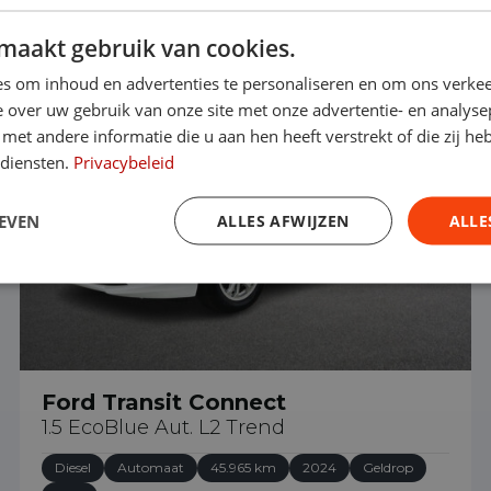
maakt gebruik van cookies.
€ 21.890
s om inhoud en advertenties te personaliseren en om ons verkee
 over uw gebruik van onze site met onze advertentie- en analyse
et andere informatie die u aan hen heeft verstrekt of die zij h
 diensten.
Privacybeleid
EVEN
ALLES AFWIJZEN
ALLE
Ford Transit Connect
1.5 EcoBlue Aut. L2 Trend
Diesel
Automaat
45.965 km
2024
Geldrop