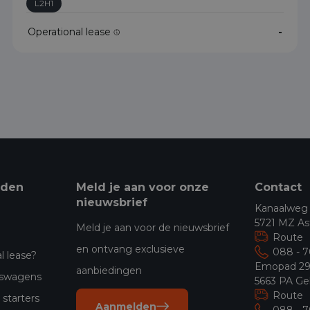
L2H1
Operational lease
-
eden
Meld je aan voor onze
Contact
nieuwsbrief
Kanaalweg
5721 MZ As
Meld je aan voor de nieuwsbrief
Route
en ontvang exclusieve
088 - 
l lease?
Emopad 2
aanbiedingen
jfswagens
5663 PA Ge
Route
starters
Aanmelden
088 - 