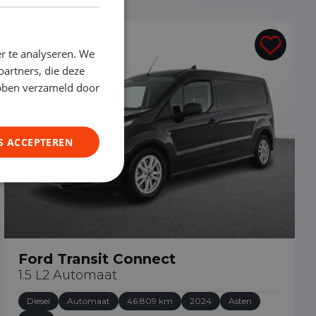
€ 23.490
r te analyseren. We
partners, die deze
ebben verzameld door
S ACCEPTEREN
Ford Transit Connect
1.5 L2 Automaat
Diesel
Automaat
46.809 km
2024
Asten