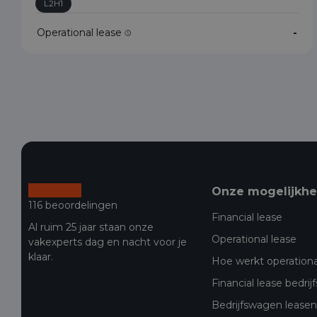
L2H1
Operational lease
-
Onze mogelijkh
116 beoordelingen
Financial lease
Al ruim 25 jaar staan onze
Operational lease
vakexperts dag en nacht voor je
klaar.
Hoe werkt operationa
Financial lease bedri
Bedrijfswagen leasen 