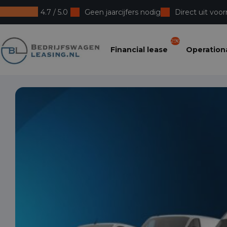
4.7 / 5.0
Geen jaarcijfers nodig
Direct uit voor
Bedrijfswagenleasing
296
Financial lease
Operationa