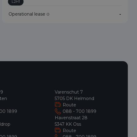
L2H1
Operational lease
-
 9
Varenschut 7
ten
5705 DK Helmond
Route
700 1899
088 - 700 1899
9
Havenstraat 28
ldrop
5347 KK Oss
Route
700 1899
088 - 700 1899