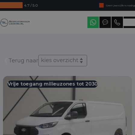
4.7 / 5.0
Geen jaarcijfers nodig
Direct uit voorraad leverbaar
Bedrijfswagenleasing
Levering in heel Nederland
kies overzicht
Terug naar
Vrije toegang milieuzones tot 2030