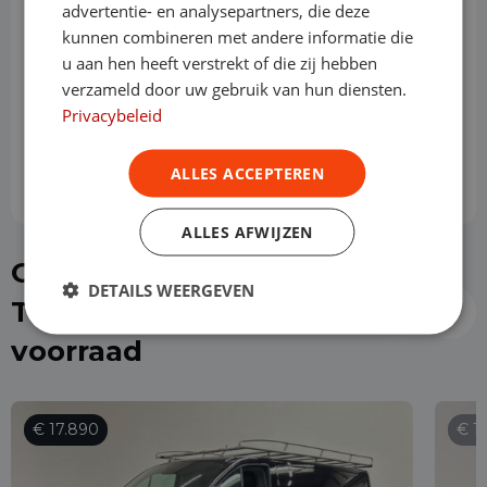
advertentie- en analysepartners, die deze
kunnen combineren met andere informatie die
u aan hen heeft verstrekt of die zij hebben
Slottermijn
verzameld door uw gebruik van hun diensten.
Privacybeleid
Prijs per maand
€ 892,66
ALLES ACCEPTEREN
ALLES AFWIJZEN
Of kies direct een Ford
DETAILS WEERGEVEN
Transit Custom uit de
voorraad
€ 17.890
€ 1