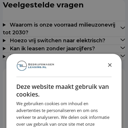
Veelgestelde vragen
Waarom is onze voorraad milieuzonevrij
tot 2030?
Hoezo vrij switchen naar elektrisch?
Kan ik leasen zonder jaarcijfers?
Leveren jullie door heel Nederland?
×
Rekentool
Deze website maakt gebruik van
cookies.
We gebruiken cookies om inhoud en
Aanbetaling
advertenties te personaliseren en om ons
verkeer te analyseren. We delen ook informatie
over uw gebruik van onze site met onze
Looptijd