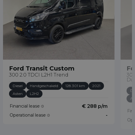
Ford Transit Custom
Fo
300 2.0 TDCI L2H1 Trend
300
Du
Diesel
Handgeschakeld
128.301 km
2021
Di
Asten
L2H2
As
Financial lease
€ 288 p/m
Fin
Operational lease
-
Ope