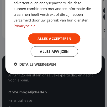
300 2.0 TDCI L2H1 Trend NM Automaat
1
advertentie- en analysepartners, die deze
kunnen combineren met andere informatie die
Diesel
Automaat
43.278 km
2024
Oss
u aan hen heeft verstrekt of die zij hebben
L2H1
verzameld door uw gebruik van hun diensten.
Privacybeleid
Operational lease
-
O
ALLES ACCEPTEREN
ALLES AFWIJZEN
DETAILS WEERGEVEN
117 beoordelingen
Al ruim 25 jaar staan onze vakexperts dag en nacht
voor je klaar.
Onze mogelijkheden
Financial lease