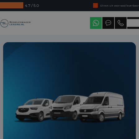
4.7 / 5.0
Direct uit voorraad leverbaar
Levering in heel Nederland
Bedrijfswagenleasing