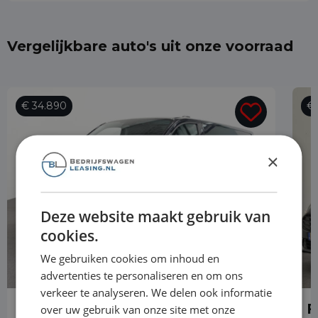
Vergelijkbare auto's uit onze voorraad
€ 34.890
€ 
×
Deze website maakt gebruik van
cookies.
We gebruiken cookies om inhoud en
advertenties te personaliseren en om ons
verkeer te analyseren. We delen ook informatie
Ford Transit Custom
F
over uw gebruik van onze site met onze