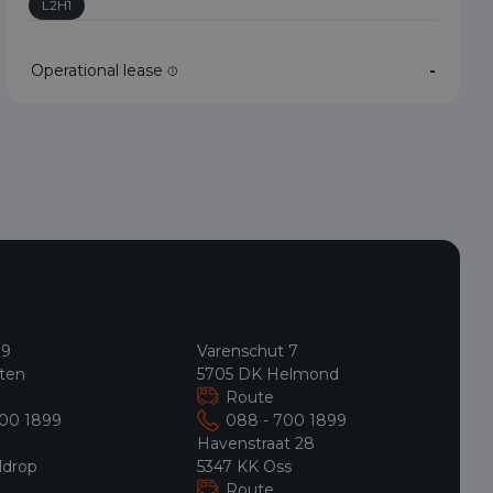
L2H1
Operational lease
-
 9
Varenschut 7
ten
5705 DK Helmond
Route
700 1899
088 - 700 1899
9
Havenstraat 28
ldrop
5347 KK Oss
Route