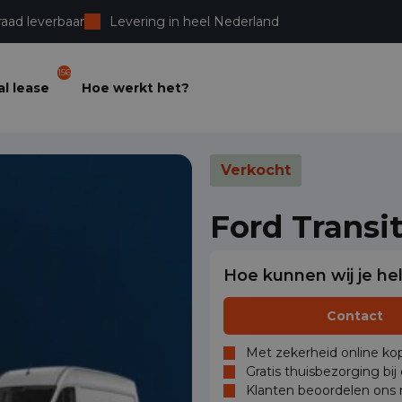
raad leverbaar
Levering in heel Nederland
156
l lease
Hoe werkt het?
Verkocht
Ford Transi
Hoe kunnen wij je he
Contact
Met zekerheid online kop
Gratis thuisbezorging bij
Klanten beoordelen ons