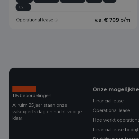
L2H1
Operational lease
v.a. € 709 p/m
Onze mogelijkh
116 beoordelingen
Financial lease
Al ruim 25 jaar staan onze
Operational lease
vakexperts dag en nacht voor je
klaar.
Hoe werkt operationa
Financial lease bedri