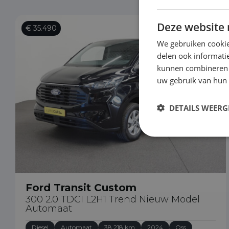
Deze website 
€ 35.490
We gebruiken cookie
delen ook informatie
kunnen combineren m
uw gebruik van hun
DETAILS WEERG
Ford Transit Custom
300 2.0 TDCI L2H1 Trend Nieuw Model
Automaat
Diesel
Automaat
38.218 km
2024
Oss