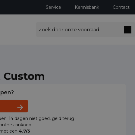
Service
Kennisbank
Contact
t Custom
lpen?
en: 14 dagen niet goed, geld terug
 online aankoop
 met een
4.7/5