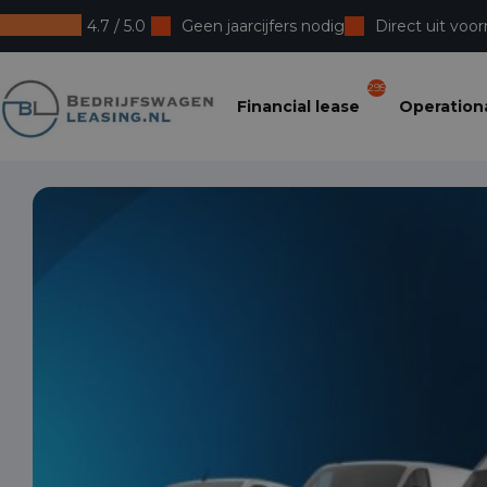
4.7 / 5.0
Geen jaarcijfers nodig
Direct uit voor
Bedrijfswagenleasing
295
Financial lease
Operationa