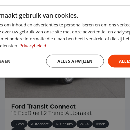
maakt gebruik van cookies.
€ 23.890
s om inhoud en advertenties te personaliseren en om ons verkee
 over uw gebruik van onze site met onze advertentie- en analyse
et andere informatie die u aan hen heeft verstrekt of die zij h
 diensten.
Privacybeleid
EVEN
ALLES AFWIJZEN
ALLE
Ford Transit Connect
1.5 EcoBlue L2 Trend Automaat
Diesel
Automaat
41.677 km
2024
Asten