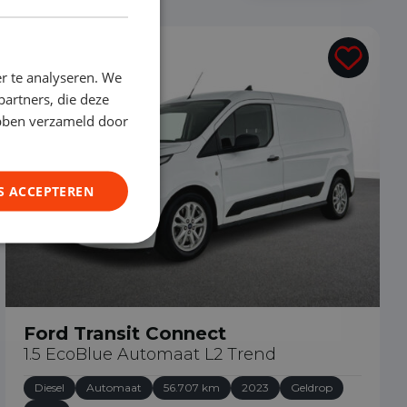
€ 20.390
r te analyseren. We
partners, die deze
ebben verzameld door
S ACCEPTEREN
Ford Transit Connect
1.5 EcoBlue Automaat L2 Trend
Diesel
Automaat
56.707 km
2023
Geldrop