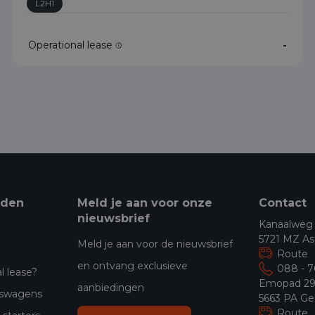
L2H1
Operational lease
-
eden
Meld je aan voor onze
Contact
nieuwsbrief
Kanaalweg
5721 MZ As
Meld je aan voor de nieuwsbrief
Route
en ontvang exclusieve
088 - 
l lease?
Emopad 2
aanbiedingen
jfswagens
5663 PA Ge
Route