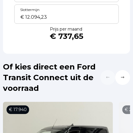
Slottermijn
Prijs per maand
€ 737,65
Of kies direct een Ford
Transit Connect uit de
voorraad
€ 17.940
€ 2