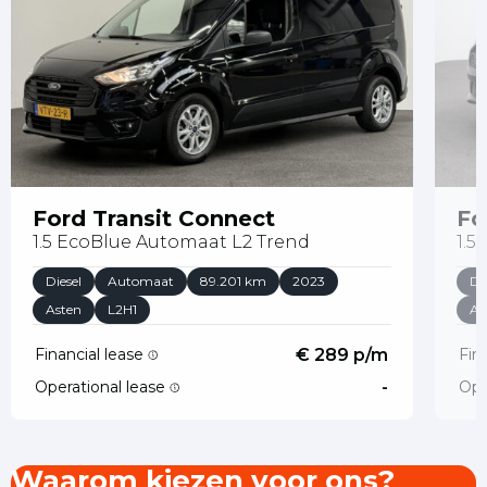
Ford Transit Connect
Fo
1.5 EcoBlue Automaat L2 Trend
1.5
Diesel
Automaat
89.201 km
2023
Di
Asten
L2H1
As
Financial lease
€ 289 p/m
Fin
Operational lease
-
Ope
Waarom kiezen voor ons?