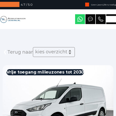
4.7 / 5.0
Geen jaarcijfers nodig
Direct uit voorraad leverbaar
Bedrijfswagenleasing
Levering in heel Nederland
kies overzicht
Terug naar
Vrije toegang milieuzones tot 2030