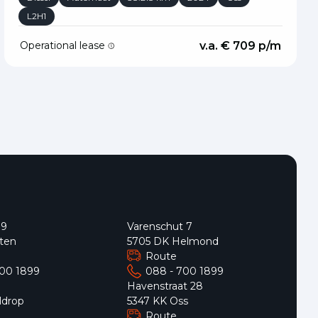
L2H1
Operational lease
v.a. € 709 p/m
 9
Varenschut 7
ten
5705 DK Helmond
Route
700 1899
088 - 700 1899
9
Havenstraat 28
ldrop
5347 KK Oss
Route