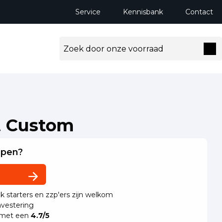
Service
Kennisbank
Contact
t Custom
lpen?
ok starters en zzp'ers zijn welkom
vestering
 met een
4.7/5