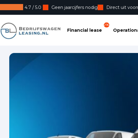
4.7 / 5.0
Geen jaarcijfers nodig
Direct uit voor
Bedrijfswagenleasing
296
Financial lease
Operationa