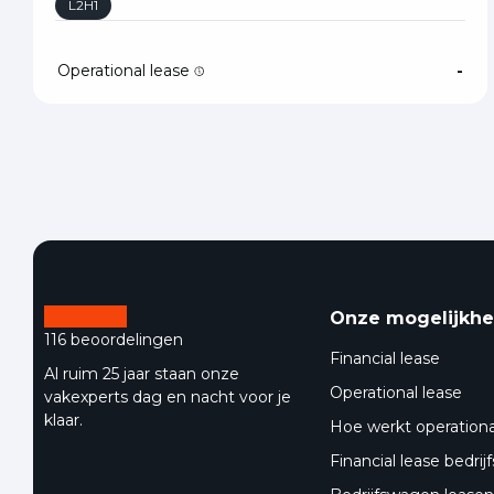
L2H1
Operational lease
-
Onze mogelijkh
116 beoordelingen
Financial lease
Al ruim 25 jaar staan onze
Operational lease
vakexperts dag en nacht voor je
klaar.
Hoe werkt operationa
Financial lease bedri