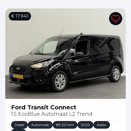
€ 17.940
Ford Transit Connect
1.5 EcoBlue Automaat L2 Trend
Diesel
Automaat
89.201 km
2023
Asten