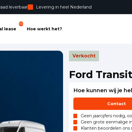
raad leverbaar
Levering in heel Nederland
156
l lease
Hoe werkt het?
Verkocht
Ford Transi
Hoe kunnen wij je he
Contact
Geen jaarcijfers nodig, o
Geen grote eenmalige in
Klanten beoordelen ons