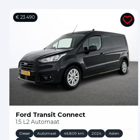
€ 23.490
Ford Transit Connect
1.5 L2 Automaat
Diesel
Automaat
46.809 km
2024
Asten