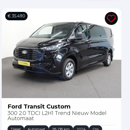
€ 35.490
Ford Transit Custom
300 2.0 TDCI L2H1 Trend Nieuw Model
Automaat
Diesel
Automaat
38.218 km
2024
Oss