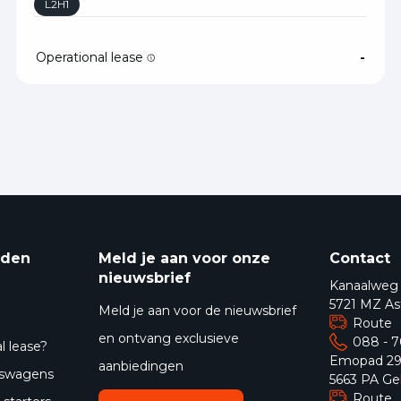
L2H1
Operational lease
-
eden
Meld je aan voor onze
Contact
nieuwsbrief
Kanaalweg
5721 MZ As
Meld je aan voor de nieuwsbrief
Route
en ontvang exclusieve
088 - 
l lease?
Emopad 2
aanbiedingen
jfswagens
5663 PA Ge
Route