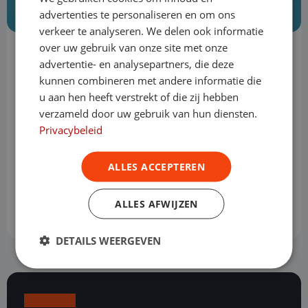
advertenties te personaliseren en om ons
verkeer te analyseren. We delen ook informatie
over uw gebruik van onze site met onze
Heb je vragen? Neem dan gerust
contact
advertentie- en analysepartners, die deze
kunnen combineren met andere informatie die
met ons op.
u aan hen heeft verstrekt of die zij hebben
verzameld door uw gebruik van hun diensten.
Privacybeleid
Mail ons
ALLES ACCEPTEREN
088 – 700 18 99
ALLES AFWIJZEN
DETAILS WEERGEVEN