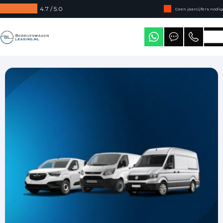
4.7 / 5.0
Geen jaarcijfers nodig
Direct uit voorraad leverbaar
Bedrijfswagenleasing
Levering in heel Nederland