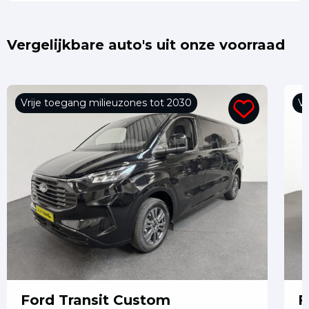
Vergelijkbare auto's uit onze voorraad
Vrije toegang milieuzones tot 2030
Vr
Ford Transit Custom
F