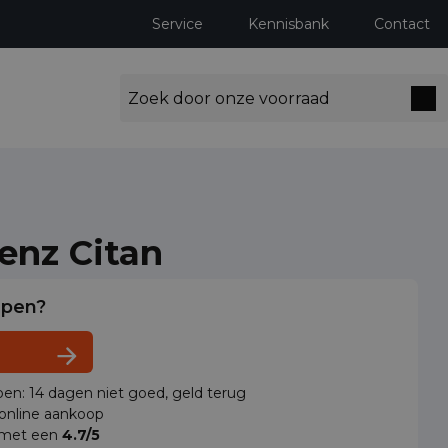
Service
Kennisbank
Contact
enz Citan
lpen?
en: 14 dagen niet goed, geld terug
 online aankoop
 met een
4.7/5