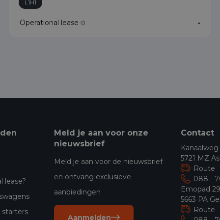
L1H1
Operational lease
-
eden
Meld je aan voor onze
Contact
nieuwsbrief
Kanaalweg
5721 MZ As
Meld je aan voor de nieuwsbrief
Route
en ontvang exclusieve
088 - 
l lease?
Emopad 2
aanbiedingen
jfswagens
5663 PA Ge
Route
starters
Aanmelden
088 - 