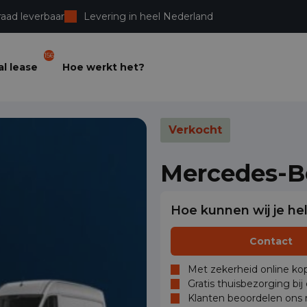
raad leverbaar
Levering in heel Nederland
156
l lease
Hoe werkt het?
Verkocht
Mercedes-B
Hoe kunnen wij je he
Contact
Met zekerheid online kop
Gratis thuisbezorging bij
Klanten beoordelen ons