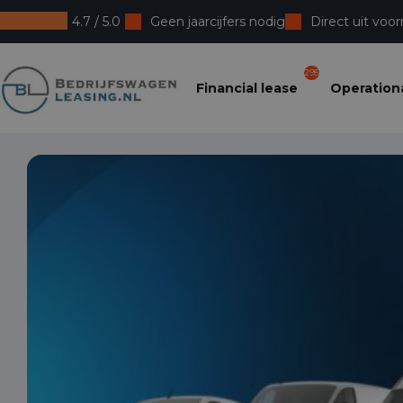
4.7 / 5.0
Geen jaarcijfers nodig
Direct uit voor
Bedrijfswagenleasing
295
Financial lease
Operationa