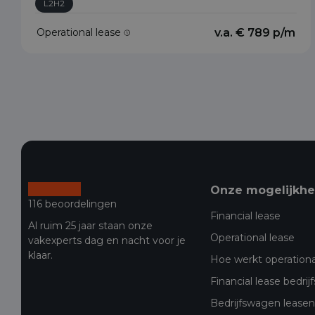
L2H2
Operational lease
v.a. € 789 p/m
Onze mogelijkh
116 beoordelingen
Financial lease
Al ruim 25 jaar staan onze
Operational lease
vakexperts dag en nacht voor je
klaar.
Hoe werkt operationa
Financial lease bedri
Bedrijfswagen leasen 