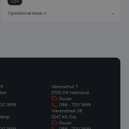
L2H1
Operational lease
-
 9
Varenschut 7
ten
5705 DK Helmond
Route
700 1899
088 - 700 1899
9
Havenstraat 28
ldrop
5347 KK Oss
Route
700 1899
088 - 700 1899