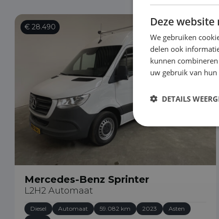
Deze website 
€ 28.490
We gebruiken cookie
delen ook informatie
kunnen combineren m
uw gebruik van hun
DETAILS WEERG
Mercedes-Benz Sprinter
L2H2 Automaat
Diesel
Automaat
59.082 km
2023
Asten