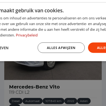
maakt gebruik van cookies.
€ 28.890
s om inhoud en advertenties te personaliseren en om ons verkee
 over uw gebruik van onze site met onze advertentie- en analyse
et andere informatie die u aan hen heeft verstrekt of die zij h
 diensten.
Privacybeleid
EVEN
ALLES AFWIJZEN
ALLE
Mercedes-Benz Vito
119 CDI L2
Diesel
Automaat
107.849 km
2022
Asten