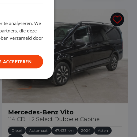
€ 44.890
r te analyseren. We
partners, die deze
ebben verzameld door
S ACCEPTEREN
Mercedes-Benz Vito
114 CDI L2 Select Dubbele Cabine
Diesel
Automaat
67.433 km
2024
Asten