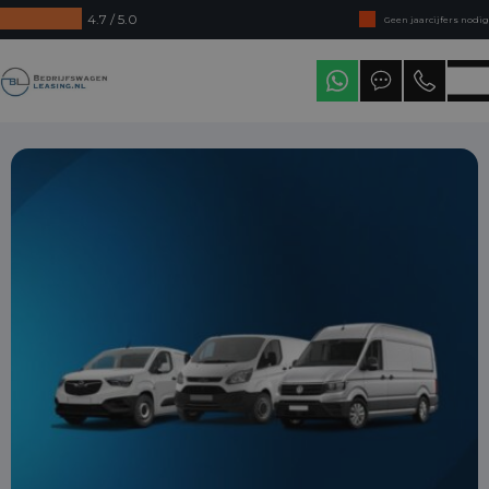
4.7 / 5.0
Geen jaarcijfers nodig
Direct uit voorraad leverbaar
Bedrijfswagenleasing
Levering in heel Nederland