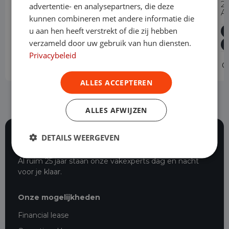
315 CDI Automaat L2H2 PRO
2
advertentie- en analysepartners, die deze
A
kunnen combineren met andere informatie die
Diesel
Automaat
42.018 km
2024
u aan hen heeft verstrekt of die zij hebben
Asten
L2H2
verzameld door uw gebruik van hun diensten.
Privacybeleid
Operational lease
v.a. € 749 p/m
O
ALLES ACCEPTEREN
ALLES AFWIJZEN
DETAILS WEERGEVEN
117 beoordelingen
Al ruim 25 jaar staan onze vakexperts dag en nacht
voor je klaar.
Onze mogelijkheden
Financial lease