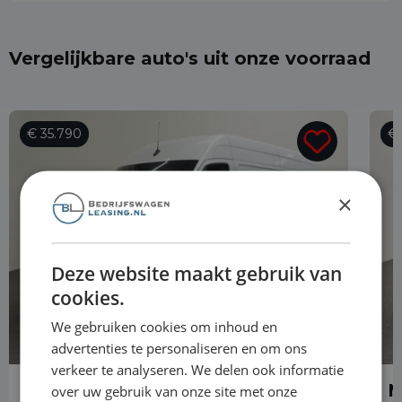
Vergelijkbare auto's uit onze voorraad
€ 35.790
€ 
×
Deze website maakt gebruik van
cookies.
We gebruiken cookies om inhoud en
advertenties te personaliseren en om ons
verkeer te analyseren. We delen ook informatie
Mercedes-Benz Sprinter
M
over uw gebruik van onze site met onze