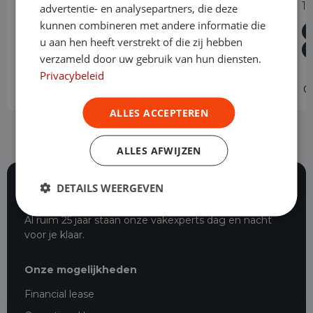
200 AMG Line Business Solution
1
advertentie- en analysepartners, die deze
Automaat
kunnen combineren met andere informatie die
u aan hen heeft verstrekt of die zij hebben
Benzine
Automaat
82.414 km
2022
verzameld door uw gebruik van hun diensten.
Helmond
Privacybeleid
Operational lease
-
O
ALLES ACCEPTEREN
ALLES AFWIJZEN
DETAILS WEERGEVEN
116 beoordelingen
Al ruim 25 jaar staan onze vakexperts dag en nacht
voor je klaar.
Onze mogelijkheden
Financial lease