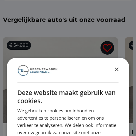
Vergelijkbare auto's uit onze voorraad
€ 34.890
€ 
×
Deze website maakt gebruik van
cookies.
We gebruiken cookies om inhoud en
advertenties te personaliseren en om ons
verkeer te analyseren. We delen ook informatie
Mercedes-Benz GLA
M
over uw gebruik van onze site met onze