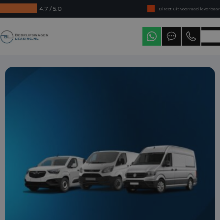
4.7 / 5.0
Direct uit voorraad leverbaar
Levering in heel Nederland
Bedrijfswagenleasing