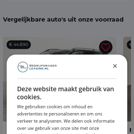
Vergelijkbare auto's uit onze voorraad
€ 44.890
€ 
×
Deze website maakt gebruik van
cookies.
We gebruiken cookies om inhoud en
advertenties te personaliseren en om ons
verkeer te analyseren. We delen ook informatie
over uw gebruik van onze site met onze
Mercedes-Benz Vito
M