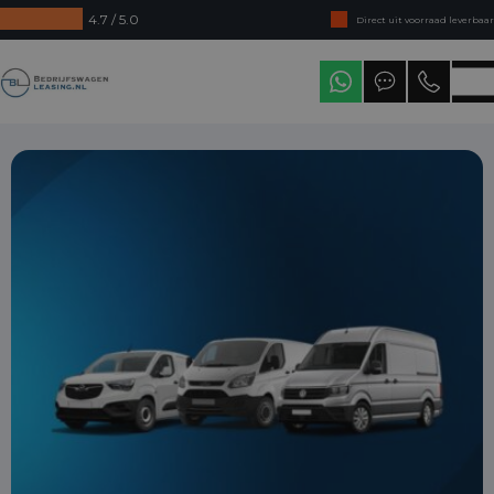
4.7 / 5.0
Direct uit voorraad leverbaar
Levering in heel Nederland
Bedrijfswagenleasing