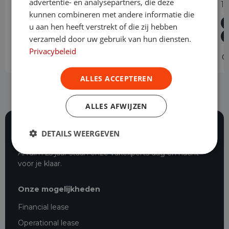
advertentie- en analysepartners, die deze
114 CDI L2 Select Dubbele Cabine
1
kunnen combineren met andere informatie die
Diesel
Automaat
67.433 km
2024
u aan hen heeft verstrekt of die zij hebben
Asten
L2H1
verzameld door uw gebruik van hun diensten.
Privacybeleid
Operational lease
-
O
ALLES ACCEPTEREN
ALLES AFWIJZEN
DETAILS WEERGEVEN
117 beoordelingen
Al ruim 25 jaar staan onze vakexperts dag en nacht
voor je klaar.
Onze mogelijkheden
Financial lease
Operational lease