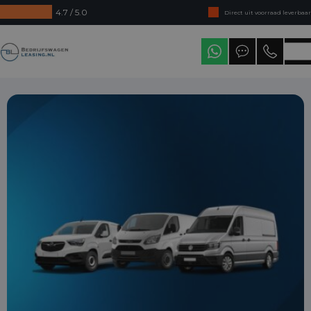
4.7 / 5.0
Direct uit voorraad leverbaar
Levering in heel Nederland
Bedrijfswagenleasing