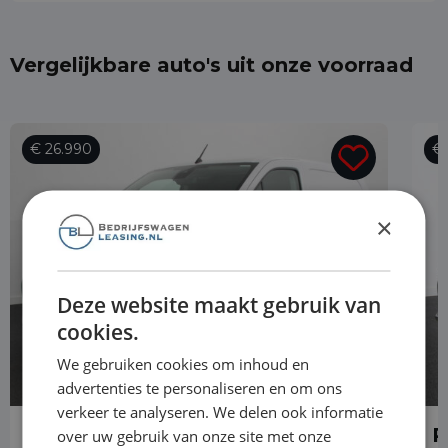
Vergelijkbare auto's uit onze voorraad
€ 26.990
€ 
×
Deze website maakt gebruik van
cookies.
We gebruiken cookies om inhoud en
advertenties te personaliseren en om ons
verkeer te analyseren. We delen ook informatie
Peugeot Partner
P
over uw gebruik van onze site met onze