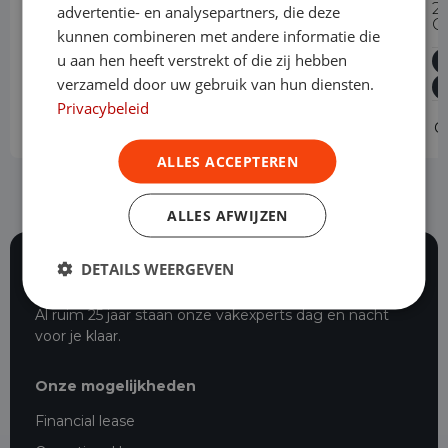
1.5 BlueHDi 130PK L2 Automaat
2
advertentie- en analysepartners, die deze
C
kunnen combineren met andere informatie die
Diesel
Automaat
10.444 km
2024
u aan hen heeft verstrekt of die zij hebben
Asten
L2H1
verzameld door uw gebruik van hun diensten.
Privacybeleid
Operational lease
v.a. € 619 p/m
O
ALLES ACCEPTEREN
ALLES AFWIJZEN
DETAILS WEERGEVEN
116 beoordelingen
Al ruim 25 jaar staan onze vakexperts dag en nacht
voor je klaar.
Onze mogelijkheden
Financial lease