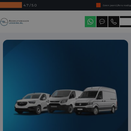
4.7 / 5.0
Geen jaarcijfers nodig
Direct uit voorraad leverbaar
Bedrijfswagenleasing
Levering in heel Nederland