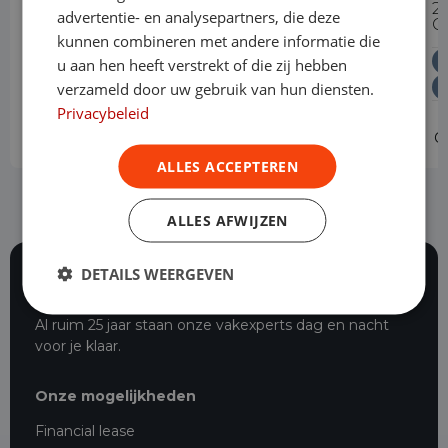
Long Premium 75 kWh 3-zits
2
advertentie- en analysepartners, die deze
C
kunnen combineren met andere informatie die
Elektrisch
Automaat
u aan hen heeft verstrekt of die zij hebben
Levering door heel Nederland
verzameld door uw gebruik van hun diensten.
Vrije toegang milieuzones tot 2030
Privacybeleid
Operational lease
v.a. € 629 p/m
O
ALLES ACCEPTEREN
ALLES AFWIJZEN
DETAILS WEERGEVEN
116 beoordelingen
Al ruim 25 jaar staan onze vakexperts dag en nacht
voor je klaar.
Onze mogelijkheden
Financial lease