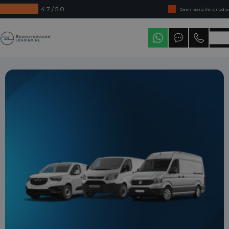
4.7 / 5.0
Geen jaarcijfers nodig
Direct uit voorraad leverbaar
Bedrijfswagenleasing
Levering in heel Nederland