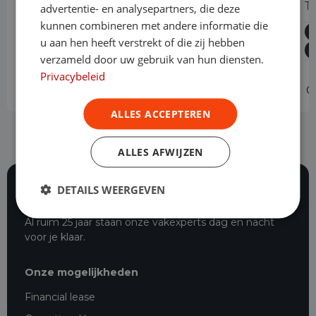
2.0 Blue dCI 150PK T30 L2H1 Advance
T
advertentie- en analysepartners, die deze
kunnen combineren met andere informatie die
Diesel
Handgeschakeld
36.229 km
2024
u aan hen heeft verstrekt of die zij hebben
Asten
L2H1
verzameld door uw gebruik van hun diensten.
Privacybeleid
Operational lease
-
O
ALLES ACCEPTEREN
ALLES AFWIJZEN
DETAILS WEERGEVEN
116 beoordelingen
Al ruim 25 jaar staan onze vakexperts dag en nacht
voor je klaar.
Onze mogelijkheden
Financial lease