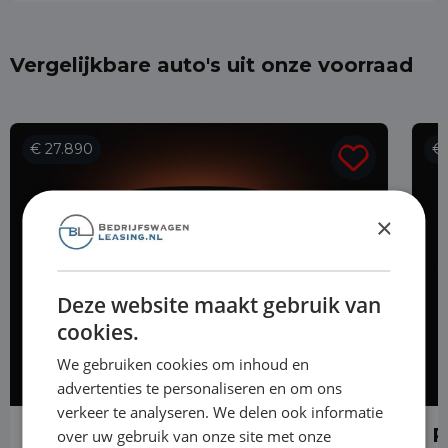
Vergelijkbare auto's uit onze voorraad
€ 27.890
€ 
×
Deze website maakt gebruik van
cookies.
We gebruiken cookies om inhoud en
advertenties te personaliseren en om ons
verkeer te analyseren. We delen ook informatie
Renault Trafic
R
over uw gebruik van onze site met onze