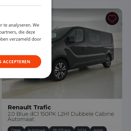
€ 33.490
r te analyseren. We
partners, die deze
ebben verzameld door
S ACCEPTEREN
Renault Trafic
2.0 Blue dC1 150PK L2H1 Dubbele Cabine
Automaat
Diesel
Automaat
28.013 km
2024
Asten