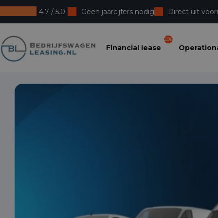
4.7 / 5.0
Geen jaarcijfers nodig
Direct uit voor
Bedrijfswagenleasing
296
Financial lease
Operationa