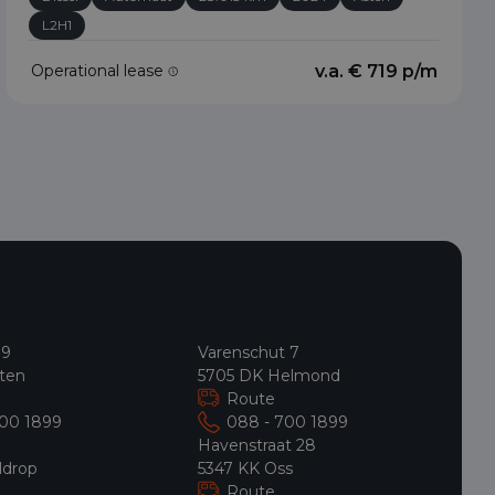
L2H1
Operational lease
v.a. € 719 p/m
 9
Varenschut 7
ten
5705 DK Helmond
Route
700 1899
088 - 700 1899
9
Havenstraat 28
ldrop
5347 KK Oss
Route