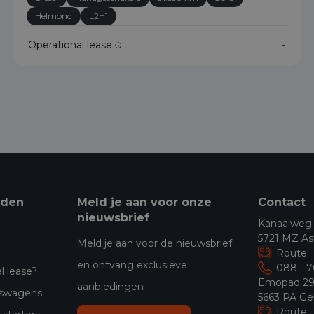
Helmond
L2H1
Operational lease
-
eden
Meld je aan voor onze
Contact
nieuwsbrief
Kanaalweg
5721 MZ As
Meld je aan voor de nieuwsbrief
Route
en ontvang exclusieve
088 - 
l lease?
Emopad 2
aanbiedingen
jfswagens
5663 PA Ge
Route