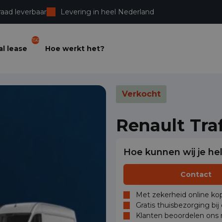
raad leverbaar
Levering in heel Nederland
156
l lease
Hoe werkt het?
Verkocht
Renault Tra
Hoe kunnen wij je he
Contact
Met zekerheid online kop
Gratis thuisbezorging bij
Klanten beoordelen ons