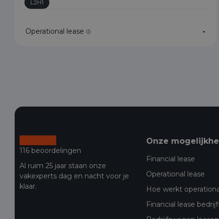
L2H1
Operational lease
-
Onze mogelijkh
116 beoordelingen
Financial lease
Al ruim 25 jaar staan onze
Operational lease
vakexperts dag en nacht voor je
klaar.
Hoe werkt operationa
Financial lease bedri