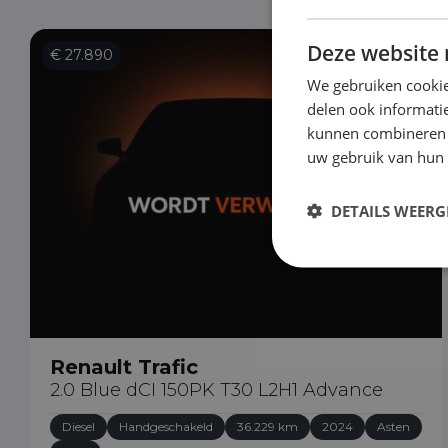
Deze website 
€ 27.890
We gebruiken cookie
delen ook informatie
kunnen combineren m
uw gebruik van hun
DETAILS WEERG
Renault Trafic
2.0 Blue dCI 150PK T30 L2H1 Advance
Diesel
Handgeschakeld
36.229 km
2024
Asten