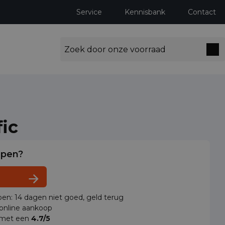
Service
Kennisbank
Contact
fic
lpen?
en: 14 dagen niet goed, geld terug
 online aankoop
 met een
4.7/5