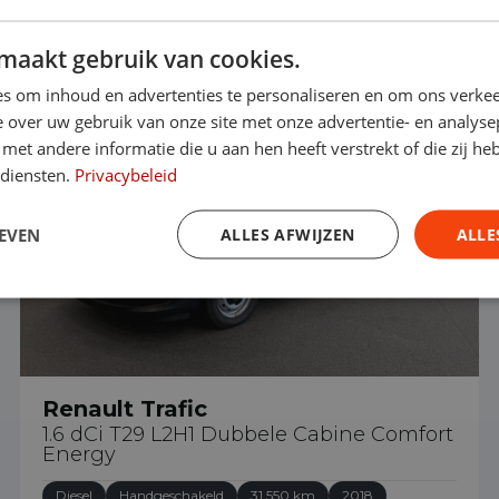
maakt gebruik van cookies.
€ 18.500
s om inhoud en advertenties te personaliseren en om ons verkee
 over uw gebruik van onze site met onze advertentie- en analyse
et andere informatie die u aan hen heeft verstrekt of die zij h
 diensten.
Privacybeleid
EVEN
ALLES AFWIJZEN
ALLE
Renault Trafic
1.6 dCi T29 L2H1 Dubbele Cabine Comfort
Energy
Diesel
Handgeschakeld
31.550 km
2018