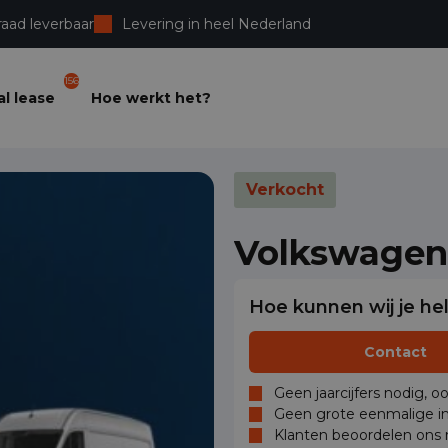
raad leverbaar
Levering in heel Nederland
156
l lease
Hoe werkt het?
Verkocht
Volkswagen 
Hoe kunnen wij je he
Contact
Geen jaarcijfers nodig, o
Geen grote eenmalige in
Klanten beoordelen ons