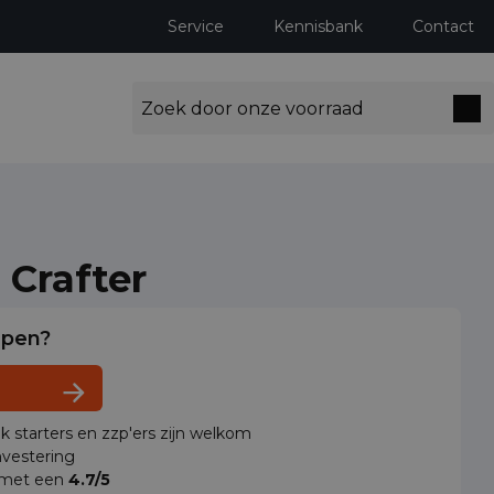
Service
Kennisbank
Contact
Crafter
lpen?
ok starters en zzp'ers zijn welkom
vestering
 met een
4.7/5