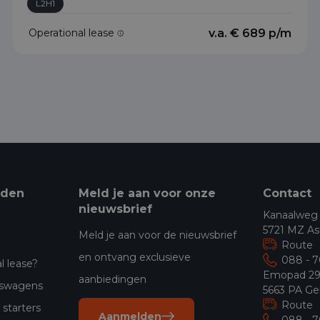
L2H1
Operational lease
v.a. € 689 p/m
eden
Meld je aan voor onze
Contact
nieuwsbrief
Kanaalweg
5721 MZ As
Meld je aan voor de nieuwsbrief
Route
en ontvang exclusieve
088 - 
l lease?
Emopad 2
aanbiedingen
jfswagens
5663 PA Ge
Route
starters
Aanmelden
088 - 