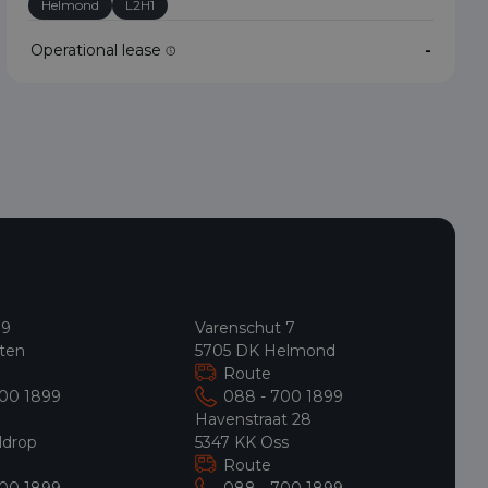
Helmond
L2H1
Operational lease
-
 9
Varenschut 7
ten
5705 DK Helmond
Route
700 1899
088 - 700 1899
9
Havenstraat 28
ldrop
5347 KK Oss
Route
700 1899
088 - 700 1899