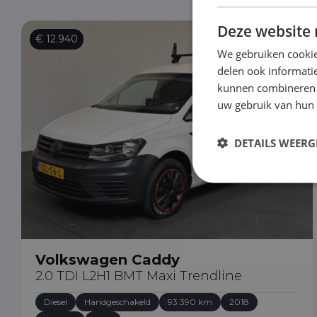
Deze website 
€ 12.940
We gebruiken cookie
delen ook informatie
kunnen combineren m
uw gebruik van hun
DETAILS WEERG
Volkswagen Caddy
2.0 TDI L2H1 BMT Maxi Trendline
Diesel
Handgeschakeld
93.390 km
2018