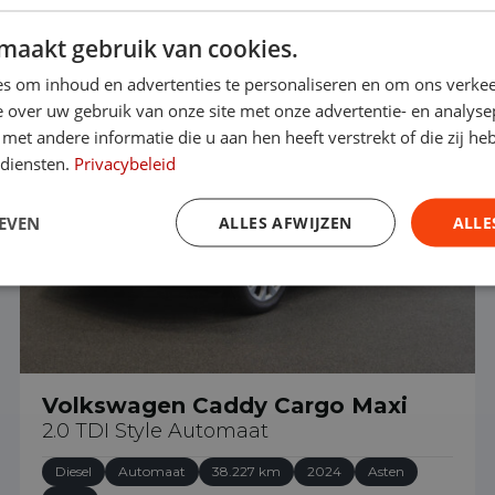
maakt gebruik van cookies.
€ 30.890
s om inhoud en advertenties te personaliseren en om ons verkee
 over uw gebruik van onze site met onze advertentie- en analyse
et andere informatie die u aan hen heeft verstrekt of die zij h
 diensten.
Privacybeleid
EVEN
ALLES AFWIJZEN
ALLE
Volkswagen Caddy Cargo Maxi
2.0 TDI Style Automaat
Diesel
Automaat
38.227 km
2024
Asten