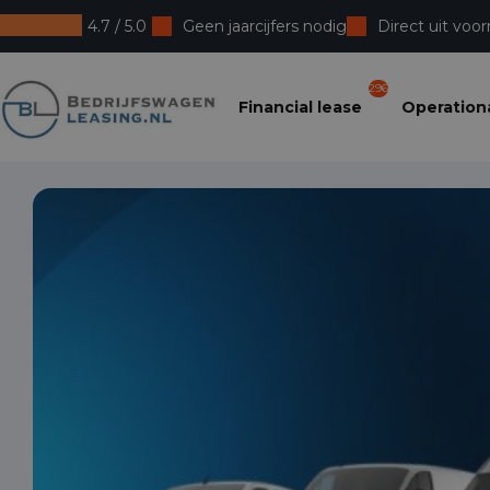
4.7 / 5.0
Geen jaarcijfers nodig
Direct uit voor
Bedrijfswagenleasing
296
Financial lease
Operationa