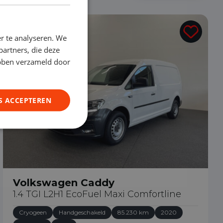
€ 10.690
r te analyseren. We
partners, die deze
ebben verzameld door
S ACCEPTEREN
Volkswagen Caddy
1.4 TGI L2H1 EcoFuel Maxi Comfortline
Cryogeen
Handgeschakeld
85.230 km
2020