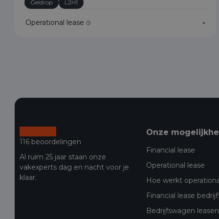
Geldrop
L2H1
Operational lease
-
Onze mogelijkh
116 beoordelingen
Financial lease
Al ruim 25 jaar staan onze
Operational lease
vakexperts dag en nacht voor je
klaar.
Hoe werkt operationa
Financial lease bedri
Bedrijfswagen leasen 