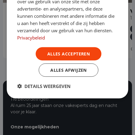
over uw gebruik van onze site met onze
advertentie- en analysepartners, die deze
Volkswagen Caddy
V
kunnen combineren met andere informatie die
2.0 TDI Cargo Automaat
1
u aan hen heeft verstrekt of die zij hebben
Diesel
Automaat
98.779 km
2022
verzameld door uw gebruik van hun diensten.
Asten
L1H1
Privacybeleid
Operational lease
-
O
ALLES ACCEPTEREN
ALLES AFWIJZEN
DETAILS WEERGEVEN
116 beoordelingen
Al ruim 25 jaar staan onze vakexperts dag en nacht
voor je klaar.
Onze mogelijkheden