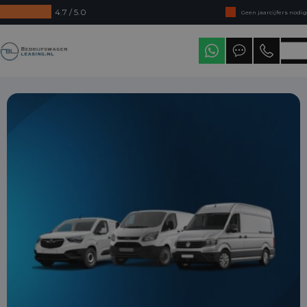
4.7 / 5.0
Geen jaarcijfers nodig
Direct uit voorraad leverbaar
Bedrijfswagenleasing
Levering in heel Nederland