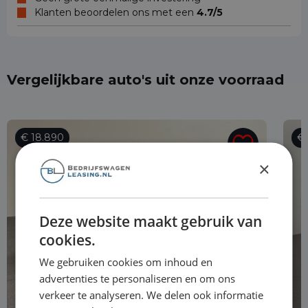
Klanten beoordelen ons met een
4.7/5
Vergelijkbare auto's uit onze voorraad
€ 18.890
€ 
×
Deze website maakt gebruik van
cookies.
We gebruiken cookies om inhoud en
advertenties te personaliseren en om ons
verkeer te analyseren. We delen ook informatie