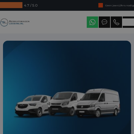
4.7 / 5.0
Geen jaarcijfers nodig
Direct uit voorraad leverbaar
Bedrijfswagenleasing
Levering in heel Nederland