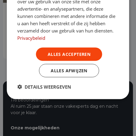
over uw gebruik van onze site met onze
advertentie- en analysepartners, die deze
Volkswagen Caddy Cargo Maxi
kunnen combineren met andere informatie die
2.0 TDI Style Automaat
u aan hen heeft verstrekt of die zij hebben
Diesel
Automaat
Levering door heel Nederland
verzameld door uw gebruik van hun diensten.
Vrije toegang milieuzones tot 2030
Privacybeleid
Operational lease
v.a. € 689 p/m
ALLES ACCEPTEREN
ALLES AFWIJZEN
DETAILS WEERGEVEN
116 beoordelingen
Al ruim 25 jaar staan onze vakexperts dag en nacht
voor je klaar.
Onze mogelijkheden