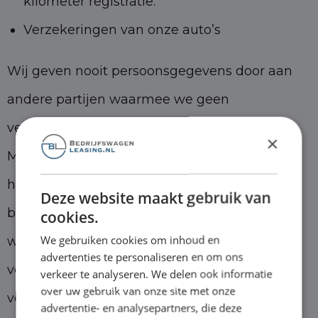
kilometer registratie.
Verzekeringen van onze auto’s
Wij geven nooit persoonsgegevens door aan
andere partijen waarmee we geen
verwerkersovereenkomst hebben afgesloten.
×
Met deze partijen (verwerkers) maken wij
hierin uiteraard de nodige afspraken om de
Deze website maakt gebruik van
beveiliging van uw persoonsgegevens te
cookies.
We gebruiken cookies om inhoud en
waarborgen. Verder zullen wij de door uw
advertenties te personaliseren en om ons
verstrekte gegevens niet aan andere partijen
verkeer te analyseren. We delen ook informatie
over uw gebruik van onze site met onze
verstrekken, tenzij dit wettelijk verplicht en
advertentie- en analysepartners, die deze