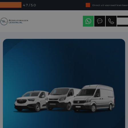
4.7 / 5.0
Direct uit voorraad leverbaar
Levering in heel Nederland
Bedrijfswagenleasing