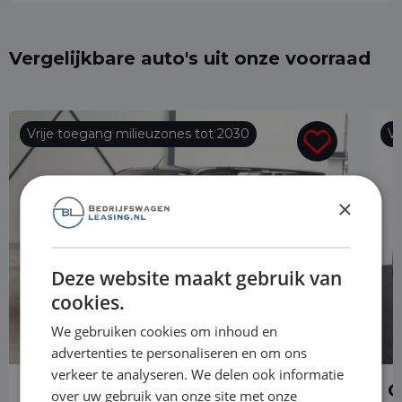
Vergelijkbare auto's uit onze voorraad
Vrije toegang milieuzones tot 2030
Vr
×
Deze website maakt gebruik van
cookies.
We gebruiken cookies om inhoud en
advertenties te personaliseren en om ons
verkeer te analyseren. We delen ook informatie
Opel Vivaro
O
over uw gebruik van onze site met onze