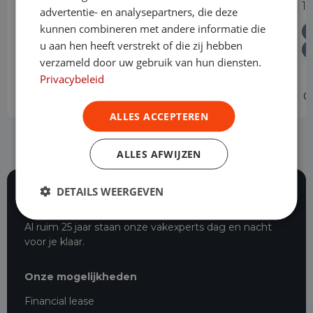
1.5 CDTI L3H1 Edition Dubbele Cabine
1
advertentie- en analysepartners, die deze
kunnen combineren met andere informatie die
Diesel
Handgeschakeld
u aan hen heeft verstrekt of die zij hebben
Levering door heel Nederland
verzameld door uw gebruik van hun diensten.
Vrije toegang milieuzones tot 2030
Privacybeleid
Operational lease
v.a. € 639 p/m
O
ALLES ACCEPTEREN
ALLES AFWIJZEN
DETAILS WEERGEVEN
117 beoordelingen
Al ruim 25 jaar staan onze vakexperts dag en nacht
voor je klaar.
Onze mogelijkheden
Financial lease