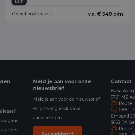
L2H1
Operational lease
v.a. € 549 p/m
eden
Meld je aan voor onze
Contact
nieuwsbrief
Kanaalweg
5721 MZ As
Meld je aan voor de nieuwsbrief
Route
en ontvang exclusieve
088 - 
l lease?
Emopad 2
aanbiedingen
jfswagens
5663 PA Ge
Route
starters
Aanmelden
088 - 