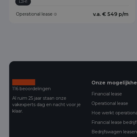
L2H1
Operational lease
v.a. € 549 p/m
Onze mogelijkh
116 beoordelingen
Financial lease
Al ruim 25 jaar staan onze
Operational lease
vakexperts dag en nacht voor je
klaar.
Hoe werkt operationa
Financial lease bedri
Bedrijfswagen leasen 