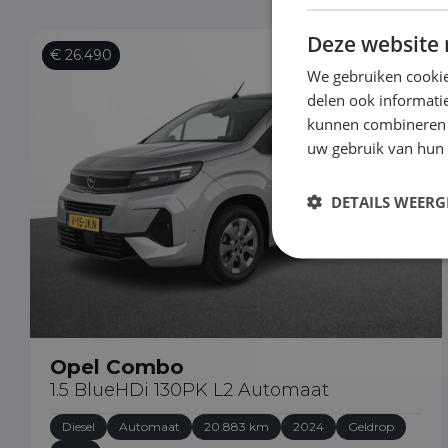
Deze website 
€ 26.490
We gebruiken cookie
delen ook informatie
kunnen combineren m
uw gebruik van hun
DETAILS WEERG
Opel Combo
1.5 BlueHDi 130PK L2 Automaat
Diesel
Automaat
20.883 km
2024
Geldrop