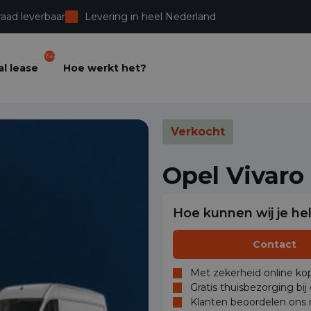
raad leverbaar
Levering in heel Nederland
156
l lease
Hoe werkt het?
Verkocht
Opel Vivaro
Hoe kunnen wij je he
Contact
Met zekerheid online kop
Gratis thuisbezorging bij
Klanten beoordelen ons