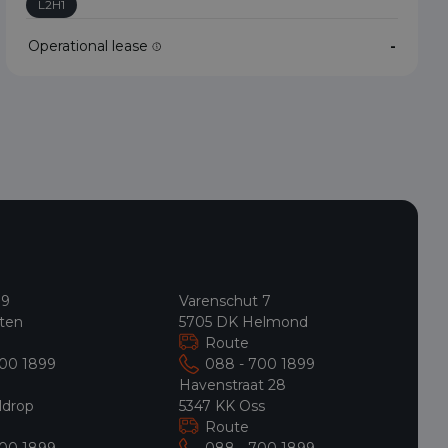
L2H1
Operational lease
-
 9
Varenschut 7
ten
5705 DK Helmond
Route
700 1899
088 - 700 1899
9
Havenstraat 28
ldrop
5347 KK Oss
Route
700 1899
088 - 700 1899