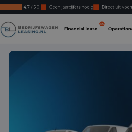
4.7 / 5.0
Geen jaarcijfers nodig
Direct uit voor
Bedrijfswagenleasing
296
Financial lease
Operationa