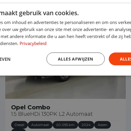
maakt gebruik van cookies.
€ 26.490
s om inhoud en advertenties te personaliseren en om ons verkee
 over uw gebruik van onze site met onze advertentie- en analyse
et andere informatie die u aan hen heeft verstrekt of die zij h
 diensten.
Privacybeleid
EVEN
ALLES AFWIJZEN
ALLE
Opel Combo
1.5 BlueHDi 130PK L2 Automaat
Diesel
Automaat
20.055 km
2024
Asten