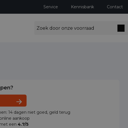
Service
Kennisbank
Contact
lpen?
en: 14 dagen niet goed, geld terug
 online aankoop
 met een
4.7/5