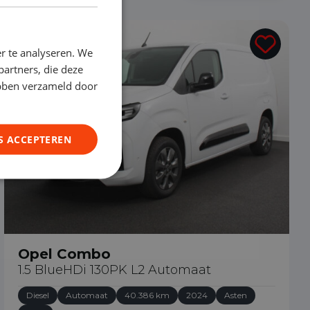
€ 23.890
r te analyseren. We
partners, die deze
ebben verzameld door
S ACCEPTEREN
Opel Combo
1.5 BlueHDi 130PK L2 Automaat
Diesel
Automaat
40.386 km
2024
Asten