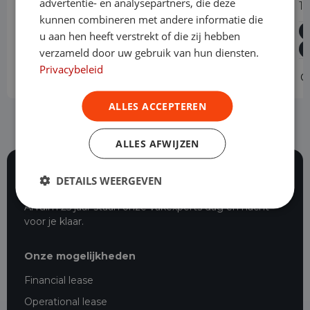
advertentie- en analysepartners, die deze
1.5 BlueHDi 130PK L2 Automaat
1
kunnen combineren met andere informatie die
Diesel
Automaat
20.883 km
2024
u aan hen heeft verstrekt of die zij hebben
Geldrop
L2H1
verzameld door uw gebruik van hun diensten.
Privacybeleid
Operational lease
v.a. € 549 p/m
O
ALLES ACCEPTEREN
ALLES AFWIJZEN
DETAILS WEERGEVEN
117 beoordelingen
Al ruim 25 jaar staan onze vakexperts dag en nacht
voor je klaar.
Onze mogelijkheden
Financial lease
Operational lease