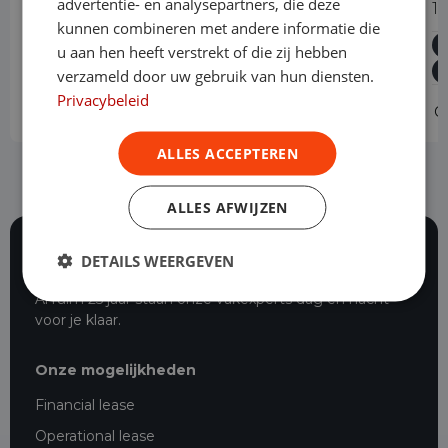
advertentie- en analysepartners, die deze
1.5 BlueHDi 130PK L2 Automaat
1.
kunnen combineren met andere informatie die
Diesel
Automaat
20.883 km
2024
u aan hen heeft verstrekt of die zij hebben
Geldrop
L2H1
verzameld door uw gebruik van hun diensten.
Privacybeleid
Operational lease
v.a. € 549 p/m
O
ALLES ACCEPTEREN
ALLES AFWIJZEN
DETAILS WEERGEVEN
116 beoordelingen
Al ruim 25 jaar staan onze vakexperts dag en nacht
voor je klaar.
Onze mogelijkheden
Financial lease
Operational lease