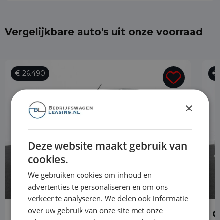
Vergelijkbare auto's uit onze voorraad
€ 26.490
€ 
×
Deze website maakt gebruik van
cookies.
We gebruiken cookies om inhoud en
advertenties te personaliseren en om ons
verkeer te analyseren. We delen ook informatie
over uw gebruik van onze site met onze
Opel Combo
O