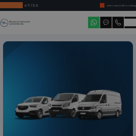
4.7 / 5.0
Geen jaarcijfers nodig
Direct uit voorraad leverbaar
Bedrijfswagenleasing
Levering in heel Nederland