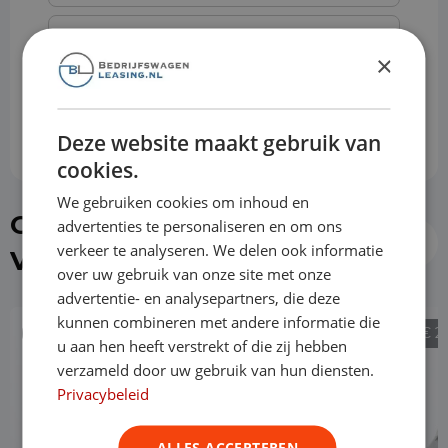
Slottermijn
×
Prijs per maand
€ 757,87
Deze website maakt gebruik van
cookies.
We gebruiken cookies om inhoud en
Of kies direct een Opel
advertenties te personaliseren en om ons
verkeer te analyseren. We delen ook informatie
Vivaro uit de voorraad
over uw gebruik van onze site met onze
advertentie- en analysepartners, die deze
kunnen combineren met andere informatie die
€ 25.490
€ 2
u aan hen heeft verstrekt of die zij hebben
verzameld door uw gebruik van hun diensten.
Privacybeleid
ALLES ACCEPTEREN