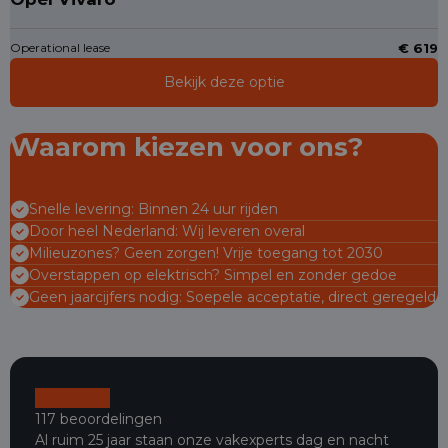
Operational lease
€ 619
Bekijk deze optie
Waarom kiezen voor ons?
Snelle levering: Binnen 24 uur rijden
Door heel Nederland: Wij leveren overal
Milieuzones? Geen zorgen! Vrije toegang tot 2030
Overstappen op elektrisch? Simpel en zonder gedoe
Geen jaarcijfers nodig: Soepele acceptatie, direct geregeld
117 beoordelingen
Al ruim 25 jaar staan onze vakexperts dag en nacht