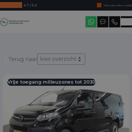
4.7 / 5.0
Geen jaarcijfers nodig
Direct uit voorraad leverbaar
Bedrijfswagenleasing
Levering in heel Nederland
kies overzicht
Terug naar
Vrije toegang milieuzones tot 2030