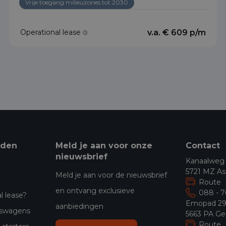
Vrije toegang milieuzones tot 2030
Operational lease
v.a. € 609 p/m
eden
Meld je aan voor onze
Contact
nieuwsbrief
Kanaalweg
5721 MZ As
Meld je aan voor de nieuwsbrief
Route
en ontvang exclusieve
088 - 
l lease?
Emopad 2
aanbiedingen
jfswagens
5663 PA Ge
Route