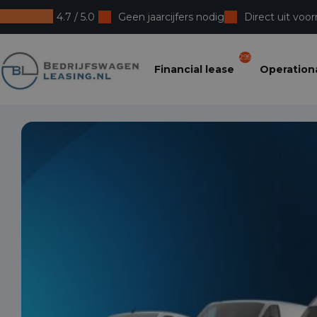
4.7 / 5.0
Geen jaarcijfers nodig
Direct uit voor
Bedrijfswagenleasing
295
Financial lease
Operationa