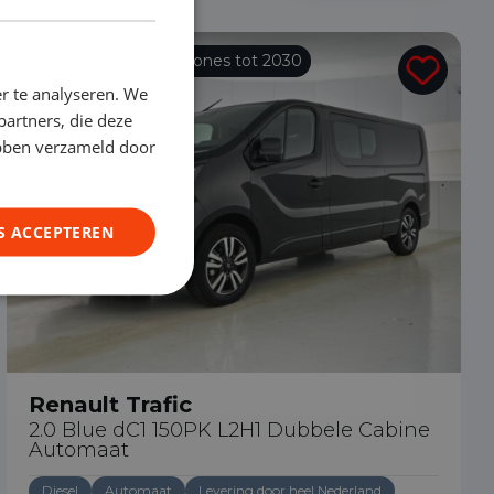
Vrije toegang milieuzones tot 2030
r te analyseren. We
partners, die deze
ebben verzameld door
S ACCEPTEREN
Renault Trafic
2.0 Blue dC1 150PK L2H1 Dubbele Cabine
Automaat
Diesel
Automaat
Levering door heel Nederland