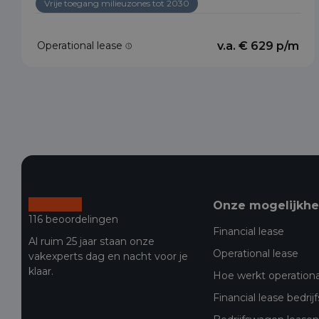
Vrije toegang milieuzones tot 2030
Operational lease
v.a. € 629 p/m
Onze mogelijkh
116 beoordelingen
Financial lease
Al ruim 25 jaar staan onze
Operational lease
vakexperts dag en nacht voor je
klaar.
Hoe werkt operationa
Financial lease bedri