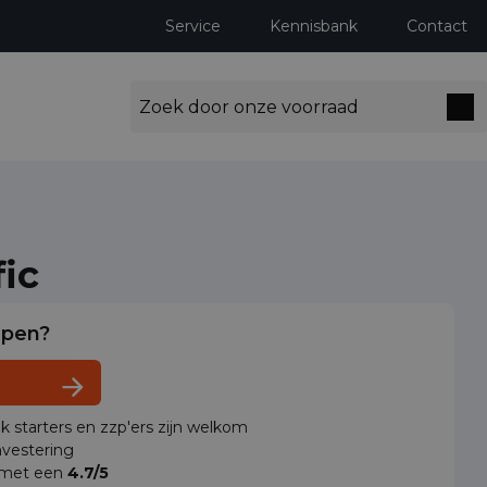
Service
Kennisbank
Contact
fic
lpen?
ok starters en zzp'ers zijn welkom
vestering
 met een
4.7/5