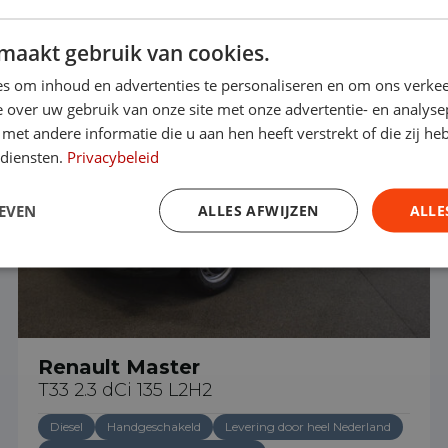
maakt gebruik van cookies.
Vrije toegang milieuzones tot 2030
s om inhoud en advertenties te personaliseren en om ons verkee
 over uw gebruik van onze site met onze advertentie- en analyse
et andere informatie die u aan hen heeft verstrekt of die zij h
 diensten.
Privacybeleid
EVEN
ALLES AFWIJZEN
ALLE
Renault Master
T33 2.3 dCi 135 L2H2
Diesel
Handgeschakeld
Levering door heel Nederland