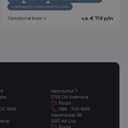
Vrije toegang milieuzones tot 2030
Operational lease
v.a. € 719 p/m
 9
Varenschut 7
ten
5705 DK Helmond
Route
700 1899
088 - 700 1899
9
Havenstraat 28
ldrop
5347 KK Oss
Route