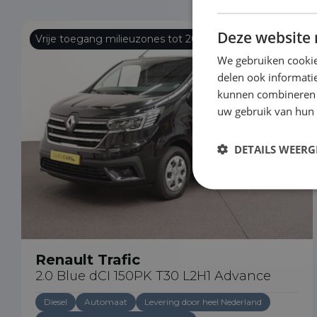
Deze website 
Vrije toegang milieuzones tot 2030
We gebruiken cookie
delen ook informatie
kunnen combineren m
uw gebruik van hun
DETAILS WEERG
Renault Trafic
2.0 Blue dCI 150PK T30 L2H1 Advance
Diesel
Automaat
Levering door heel Nederland