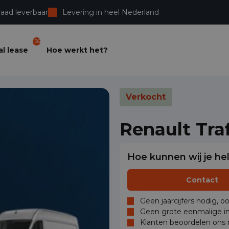
raad leverbaar
Levering in heel Nederland
156
l lease
Hoe werkt het?
Verkocht
Renault Tra
Hoe kunnen wij je he
Contact
Geen jaarcijfers nodig, o
Geen grote eenmalige in
Klanten beoordelen ons