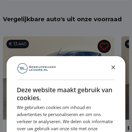
Vergelijkbare auto's uit onze voorraad
€ 13.440
€ 
×
Deze website maakt gebruik van
cookies.
We gebruiken cookies om inhoud en
advertenties te personaliseren en om ons
verkeer te analyseren. We delen ook informatie
Renault Express
R
over uw gebruik van onze site met onze