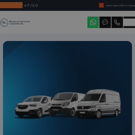
4.7 / 5.0
Geen jaarcijfers nodig
Direct uit voorraad leverbaar
Bedrijfswagenleasing
Levering in heel Nederland