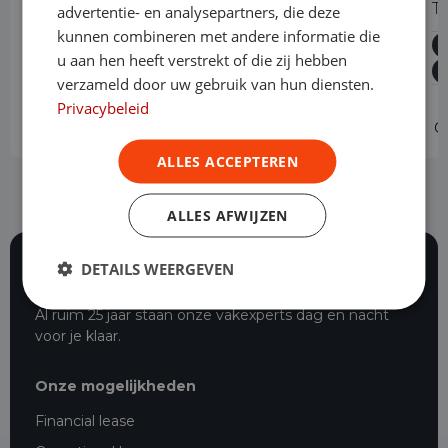
1.5 95PK Comfort
T3
advertentie- en analysepartners, die deze
kunnen combineren met andere informatie die
Diesel
Handgeschakeld
61.300 km
2023
u aan hen heeft verstrekt of die zij hebben
Asten
L1H1
verzameld door uw gebruik van hun diensten.
Privacybeleid
Operational lease
-
O
ALLES ACCEPTEREN
ALLES AFWIJZEN
DETAILS WEERGEVEN
116 beoordelingen
Al ruim 25 jaar staan onze vakexperts dag en nacht
voor je klaar.
Onze mogelijkheden
Financial lease