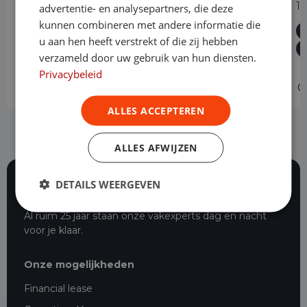
2.0 Blue dCI 150PK T30 L2H1 Advance
1.
advertentie- en analysepartners, die deze
kunnen combineren met andere informatie die
Diesel
Handgeschakeld
36.229 km
2024
u aan hen heeft verstrekt of die zij hebben
Asten
L2H1
verzameld door uw gebruik van hun diensten.
Privacybeleid
Operational lease
-
O
ALLES ACCEPTEREN
ALLES AFWIJZEN
DETAILS WEERGEVEN
116 beoordelingen
Al ruim 25 jaar staan onze vakexperts dag en nacht
voor je klaar.
Onze mogelijkheden
Financial lease