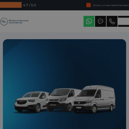
4.7 / 5.0
Direct uit voorraad leverbaar
Levering in heel Nederland
Bedrijfswagenleasing