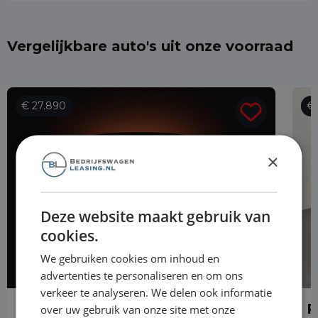
Vergelijkbare auto's uit onze voorraad
€ 27.890
€ 
×
Deze website maakt gebruik van
cookies.
We gebruiken cookies om inhoud en
advertenties te personaliseren en om ons
verkeer te analyseren. We delen ook informatie
Renault Trafic
R
over uw gebruik van onze site met onze