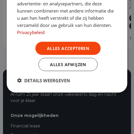
300 2.0 TDCI L2H1 Trend Automaat
3
advertentie- en analysepartners, die deze
A
kunnen combineren met andere informatie die
Diesel
Automaat
47.551 km
2024
Asten
u aan hen heeft verstrekt of die zij hebben
L2H1
verzameld door uw gebruik van hun diensten.
Privacybeleid
Operational lease
v.a. € 709 p/m
O
ALLES ACCEPTEREN
ALLES AFWIJZEN
DETAILS WEERGEVEN
116 beoordelingen
Al ruim 25 jaar staan onze vakexperts dag en nacht
voor je klaar.
Onze mogelijkheden
Financial lease