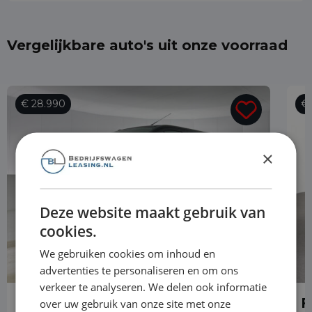
Vergelijkbare auto's uit onze voorraad
€ 28.990
€ 
×
Deze website maakt gebruik van
cookies.
We gebruiken cookies om inhoud en
advertenties te personaliseren en om ons
verkeer te analyseren. We delen ook informatie
Ford Transit Custom
F
over uw gebruik van onze site met onze