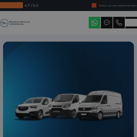
4.7 / 5.0
Direct uit voorraad leverbaar
Levering in heel Nederland
Bedrijfswagenleasing