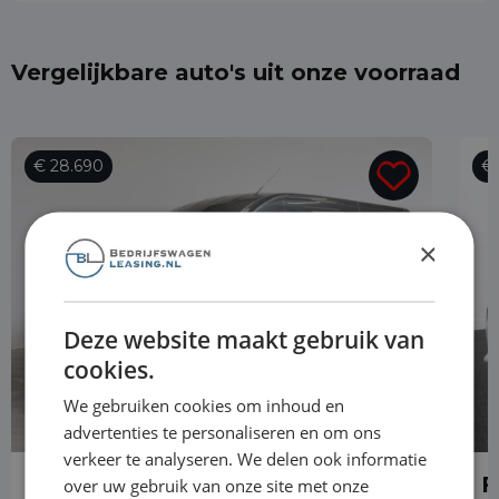
Vergelijkbare auto's uit onze voorraad
€ 28.690
€ 
×
Deze website maakt gebruik van
cookies.
We gebruiken cookies om inhoud en
advertenties te personaliseren en om ons
verkeer te analyseren. We delen ook informatie
Ford Transit
F
over uw gebruik van onze site met onze