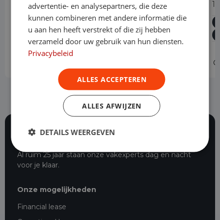
105pk L2H2 Trend
1
advertentie- en analysepartners, die deze
kunnen combineren met andere informatie die
Diesel
Handgeschakeld
30.988 km
2024
u aan hen heeft verstrekt of die zij hebben
Asten
L2H2
verzameld door uw gebruik van hun diensten.
Privacybeleid
Operational lease
v.a. € 589 p/m
O
ALLES ACCEPTEREN
ALLES AFWIJZEN
DETAILS WEERGEVEN
116 beoordelingen
Al ruim 25 jaar staan onze vakexperts dag en nacht
voor je klaar.
Onze mogelijkheden
Financial lease