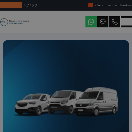
4.7 / 5.0
Direct uit voorraad leverbaar
Levering in heel Nederland
Bedrijfswagenleasing