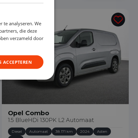
€ 24.490
r te analyseren. We
partners, die deze
ebben verzameld door
S ACCEPTEREN
Opel Combo
1.5 BlueHDi 130PK L2 Automaat
Diesel
Automaat
38.171 km
2024
Asten