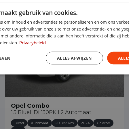
maakt gebruik van cookies.
€ 26.490
s om inhoud en advertenties te personaliseren en om ons verkee
 over uw gebruik van onze site met onze advertentie- en analyse
et andere informatie die u aan hen heeft verstrekt of die zij h
 diensten.
Privacybeleid
EVEN
ALLES AFWIJZEN
ALLE
Opel Combo
1.5 BlueHDi 130PK L2 Automaat
Diesel
Automaat
20.883 km
2024
Geldrop