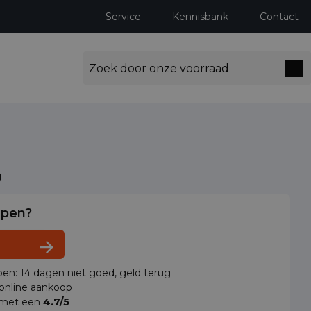
Service
Kennisbank
Contact
o
lpen?
en: 14 dagen niet goed, geld terug
 online aankoop
 met een
4.7/5