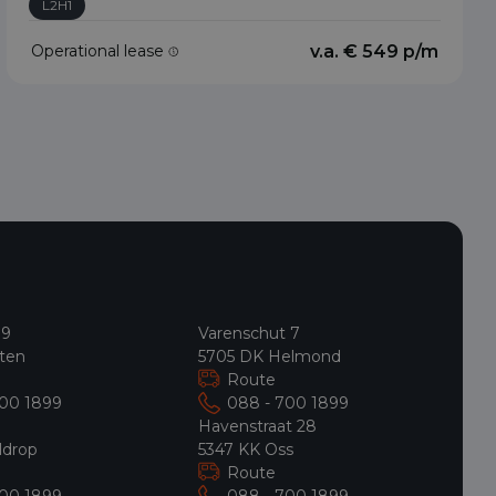
L2H1
Operational lease
v.a. € 549 p/m
 9
Varenschut 7
ten
5705 DK Helmond
Route
700 1899
088 - 700 1899
9
Havenstraat 28
ldrop
5347 KK Oss
Route
700 1899
088 - 700 1899