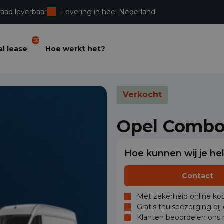
raad leverbaar
Levering in heel Nederland
156
l lease
Hoe werkt het?
Verkocht
Opel Comb
Hoe kunnen wij je he
Contact
Met zekerheid online kop
Gratis thuisbezorging bij
Klanten beoordelen ons