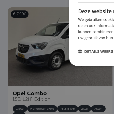
Deze website 
€ 7.990
We gebruiken cookie
delen ook informatie
kunnen combineren m
uw gebruik van hun
DETAILS WEERG
Opel Combo
1.5D L2H1 Edition
Diesel
Handgeschakeld
161.315 km
2021
Asten