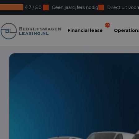
4.7 / 5.0
Geen jaarcijfers nodig
Direct uit voor
Bedrijfswagenleasing
295
Financial lease
Operationa