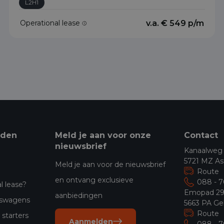
L2H1
Operational lease
v.a. € 549 p/m
eden
Meld je aan voor onze
Contact
nieuwsbrief
Kanaalweg
5721 MZ As
Meld je aan voor de nieuwsbrief
Route
en ontvang exclusieve
088 - 
l lease?
Emopad 2
aanbiedingen
jfswagens
5663 PA Ge
Route
starters
Aanmelden
088 - 