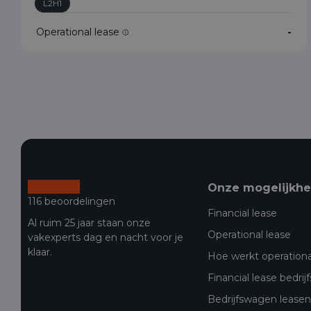
L2H1
Operational lease
-
Onze mogelijkh
116 beoordelingen
Financial lease
Al ruim 25 jaar staan onze
Operational lease
vakexperts dag en nacht voor je
klaar.
Hoe werkt operationa
Financial lease bedri
Bedrijfswagen leasen 