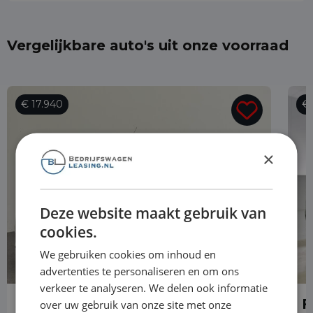
Vergelijkbare auto's uit onze voorraad
€ 17.940
€ 
×
Deze website maakt gebruik van
cookies.
We gebruiken cookies om inhoud en
advertenties te personaliseren en om ons
verkeer te analyseren. We delen ook informatie
Ford Transit Connect
F
over uw gebruik van onze site met onze