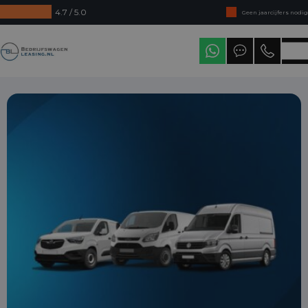
4.7 / 5.0
Geen jaarcijfers nodig
Direct uit voorraad leverbaar
Bedrijfswagenleasing
Levering in heel Nederland