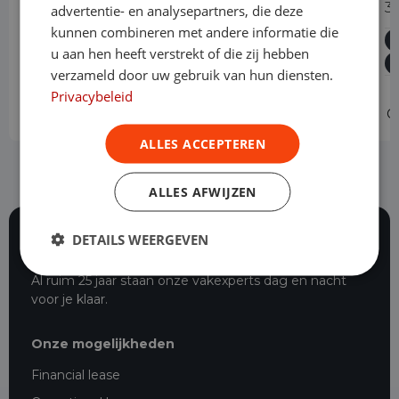
1.5 EcoBlue Automaat L2 Trend
3
advertentie- en analysepartners, die deze
kunnen combineren met andere informatie die
Diesel
Automaat
89.201 km
2023
u aan hen heeft verstrekt of die zij hebben
Asten
L2H1
verzameld door uw gebruik van hun diensten.
Privacybeleid
Operational lease
-
O
ALLES ACCEPTEREN
ALLES AFWIJZEN
DETAILS WEERGEVEN
116 beoordelingen
Al ruim 25 jaar staan onze vakexperts dag en nacht
voor je klaar.
Onze mogelijkheden
Financial lease